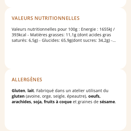
arôme d'orange naturel, sel, poudre de gingembre
<0.1%. Fabriqué dans un atelier utilisant du
gluten
(avoine, orge, seigle, épeautre),
oeufs, arachides, soja,
fruits à coque
VALEURS NUTRITIONNELLES
et graines de
sésame
.
Valeurs nutritionnelles pour 100g : Energie : 1655kJ /
393kcal - Matières grasses: 11,1g (dont acides gras
saturés: 6,5g) - Glucides: 65,9g(dont sucres: 34,2g) -
Protéines: 6,3g - Sel : 0,29g
ALLERGÈNES
Gluten
,
lait
. Fabriqué dans un atelier utilisant du
gluten
(avoine, orge, seigle, épeautre),
oeufs,
arachides, soja, fruits à coque
et graines de
sésame
.