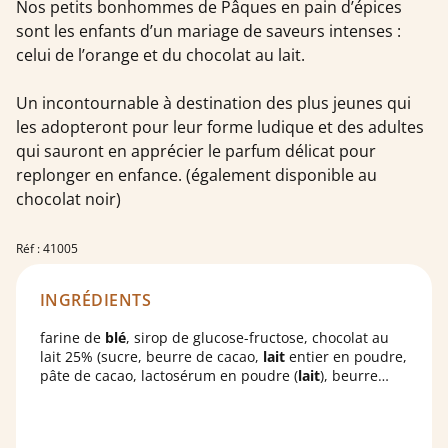
Nos petits bonhommes de Pâques en pain d’épices
sont les enfants d’un mariage de saveurs intenses :
celui de l’orange et du chocolat au lait.
Un incontournable à destination des plus jeunes qui
les adopteront pour leur forme ludique et des adultes
qui sauront en apprécier le parfum délicat pour
replonger en enfance. (également disponible au
chocolat noir)
Réf : 41005
INGRÉDIENTS
farine de
blé
, sirop de glucose-fructose, chocolat au
lait 25% (sucre, beurre de cacao,
lait
entier en poudre,
pâte de cacao, lactosérum en poudre (
lait
), beurre
concentré (
lait
), émulsifiant: lécithine de tournesol),
eau, sirop de sucre caramélisé, poudres à lever:
carbonates d'ammonium, carbonates de sodium;