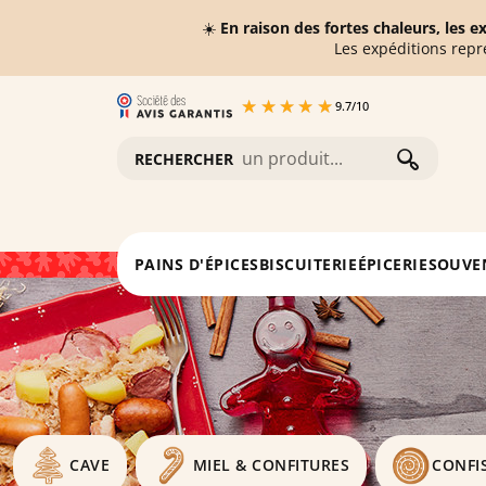
☀️
En raison des fortes chaleurs, les 
Les expéditions repr
9.7
/
10
RECHERCHER
Accueil
L'épicerie
PAINS D'ÉPICES
BISCUITERIE
ÉPICERIE
SOUVE
CAVE
MIEL & CONFITURES
CONFI