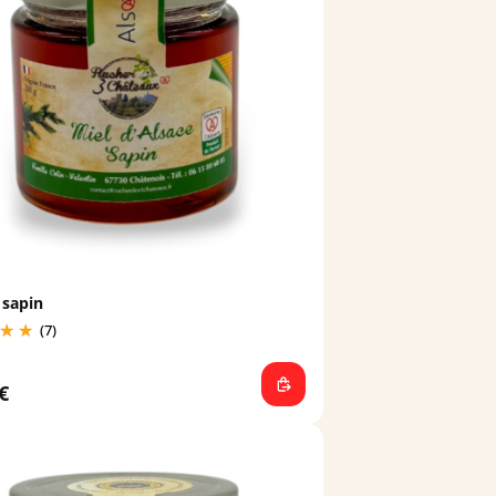
 sapin
(7)
€