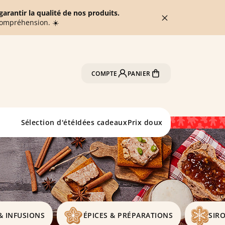
arantir la qualité de nos produits.
compréhension. ☀️
COMPTE
PANIER
Sélection d'été
Idées cadeaux
Prix doux
& INFUSIONS
ÉPICES & PRÉPARATIONS
SIR