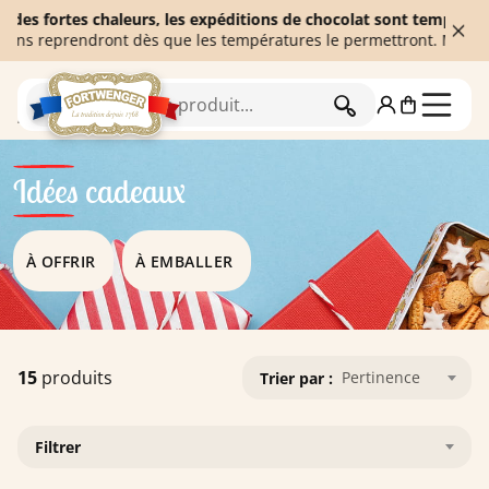
rtes chaleurs, les expéditions de chocolat sont temporairement s
prendront dès que les températures le permettront. Merci de votr
RECHERCHER
Accueil
Idées cadeaux
Idées cadeaux
À OFFRIR
À EMBALLER
15
produits
Pertinence
Trier par :
Filtrer