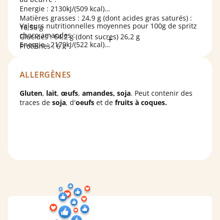
Energie : 2130kJ/(509 kcal)
Matières grasses : 24,9 g (dont acides gras saturés) :
Valeurs nutritionnelles moyennes pour 100g de spritz
16,56 g
choco amandes :
Glucides : 64,2 g (dont sucres) 26,2 g
Energie : 2179kJ/(522 kcal)
Protéines : 6 g
Matières grasses : 29,7 g (dont acides gras saturés) :
Sel : 0,0255 g
13,59 g
Glucides : 51 g (dont sucres) 24,2 g
ALLERGÈNES
Protéines : 11,2 g
Sel : 0,0948 g
Gluten
,
lait
,
œufs
,
amandes, soja
. Peut contenir des
traces de
soja
, d'
oeufs
et de
fruits à coques.