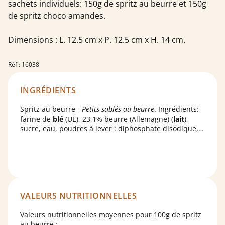
sachets individuels: 150g de spritz au beurre et 150g
de spritz choco amandes.
Dimensions : L. 12.5 cm x P. 12.5 cm x H. 14 cm.
Réf : 16038
INGRÉDIENTS
Spritz au beurre
-
Petits sablés au beurre
. Ingrédients:
farine de
blé
(UE), 23,1% beurre (Allemagne) (
lait
),
sucre, eau, poudres à lever : diphosphate disodique,
carbonate acide de sodium ; sel. Peut contenir des
traces de
soja
, d'
oeufs
et de
fruits à coques
.
Spritz choco-amandes
-
Sablés aux amandes et aux
pépites de chocolat
. Ingrédients : farine de
blé
(UE),
16,4%
amandes
(UE/Non UE), sucre, beurre (
lait
),
oeufs
, 8,4% pépites de chocolat (sucre, pâte de cacao,
beurre de cacao, émulsifiant: lécithine de
VALEURS NUTRITIONNELLES
soja
;
vanilline), cacao en poudre, poudres à lever :
diphosphate disodique, carbonate acide de sodium.
Valeurs nutritionnelles moyennes pour 100g de spritz
Peut contenir des traces d'autres
fruits à coque
.
au beurre :