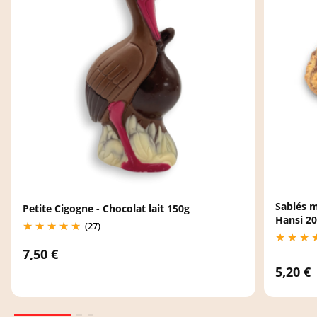
Sablés m
Petite Cigogne - Chocolat lait 150g
Hansi 2
(27)
7,50 €
5,20 €