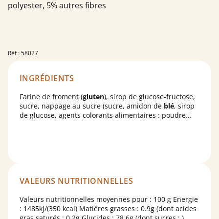
polyester, 5% autres fibres
Réf : 58027
INGRÉDIENTS
Farine de froment (
gluten
), sirop de glucose-fructose,
sucre, nappage au sucre (sucre, amidon de
blé
, sirop
de glucose, agents colorants alimentaires : poudre
d'épinard, jus de betterave rouge concentré, extrait de
carthame), sirop de sucre caramélisé, épices, amidon
de pomme de terre, poudres à lever : carbonates de
potassium, diphosphates disodique, carbonates acide
de sodium, carbonates acide d'ammonium ; sel,
gélatine de porc, agent colorant alimentaire: jus de
betterave rouge concentré.
VALEURS NUTRITIONNELLES
Valeurs nutritionnelles moyennes pour : 100 g Energie
: 1485kJ/(350 kcal) Matières grasses : 0.9g (dont acides
gras saturés : 0.2g Glucides : 78.6g (dont sucres : )