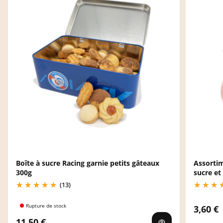
Boîte à sucre Racing garnie petits gâteaux
Assortim
300g
sucre et
(13)
Rupture de stock
3,60 €
11,50 €