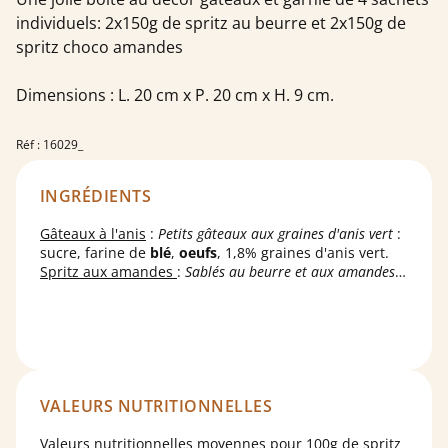
individuels: 2x150g de spritz au beurre et 2x150g de
spritz choco amandes
Dimensions : L. 20 cm x P. 20 cm x H. 9 cm.
Réf : 16029_
INGRÉDIENTS
Gâteaux à l'anis
:
Petits gâteaux aux graines d'anis vert
:
sucre, farine de
blé
,
oeufs
, 1,8% graines d'anis vert.
Spritz aux amandes
:
Sablés au beurre et aux amandes
:
farine de
blé
, 17.4% beurre (
lait
), sucre, 14%
amandes
,
œufs
, poudres à lever (diphosphate
disodique, carbonate acide de sodium).
Sablés
marbrés cacao
:
Sablés au beurre et au cacao
: farine de
blé
, sucre, 22,4% beurre (
lait
),
œufs
, 1,7% cacao en
poudre, arôme vanille, poudres à lever (diphosphate
disodique, carbonate acide de sodium).
VALEURS NUTRITIONNELLES
Spritz fourrés
framboise :
Sablés avec fourrage à la framboise
: farine
de
blé
, 26% fourrage framboise pépin (sucre, 9,1%
Valeurs nutritionnelles moyennes pour 100g de spritz