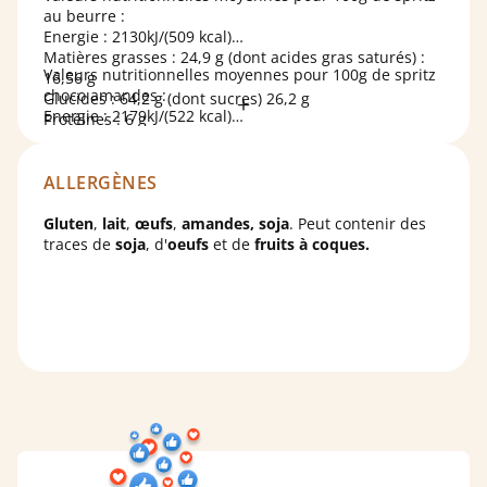
framboise, pommes, gélifiant: pectine; correcteurs
au beurre :
d'acidité: E330, E331; arôme, conservateur: E202),
Energie : 2130kJ/(509 kcal)
beurre (
lait
), sucre,
amandes
, eau, arôme vanille,
Matières grasses : 24,9 g (dont acides gras saturés) :
Valeurs nutritionnelles moyennes pour 100g de spritz
poudres à lever (diphosphate disodique, carbonate
16,56 g
choco amandes :
acide de sodium), sel.
Glucides : 64,2 g (dont sucres) 26,2 g
Energie : 2179kJ/(522 kcal)
Protéines : 6 g
Matières grasses : 29,7 g (dont acides gras saturés) :
Sel : 0,0255 g
13,59 g
Glucides : 51 g (dont sucres) 24,2 g
ALLERGÈNES
Protéines : 11,2 g
Sel : 0,0948 g
Gluten
,
lait
,
œufs
,
amandes, soja
. Peut contenir des
traces de
soja
, d'
oeufs
et de
fruits à coques.