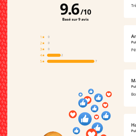
9.6
Tr
/
10
Basé sur 9 avis
An
1★
0
Pub
2★
0
3★
Pé
0
4★
2
5★
7
Ma
Pub
Bo
H
Pub