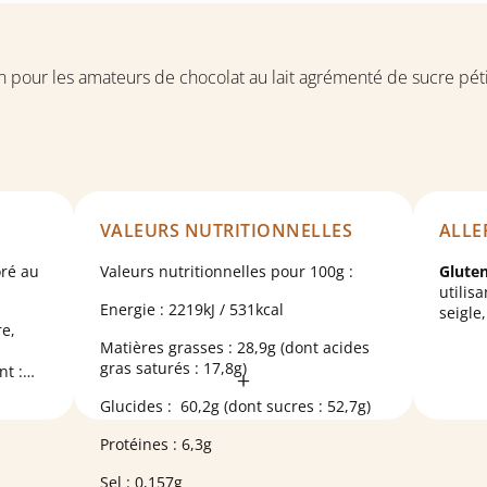
 pour les amateurs de chocolat au lait agrémenté de sucre pétil
VALEURS NUTRITIONNELLES
ALLE
oré au
Valeurs nutritionnelles pour 100g :
Glute
utilis
Energie : 2219kJ / 531kcal
seigle
e,
soja, 
Matières grasses : 28,9g (dont acides
sésam
gras saturés : 17,8g)
nt :
aturel
Glucides : 60,2g (dont sucres : 52,7g)
rika.
enir
Protéines : 6,3g
e
Sel : 0,157g