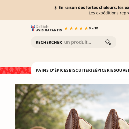
☀️
En raison des fortes chaleurs, les 
Les expéditions repr
9.7
/
10
RECHERCHER
Accueil
Lapin souriant - Chocolat lait Pétillant 100g
PAINS D'ÉPICES
BISCUITERIE
ÉPICERIE
SOUVE