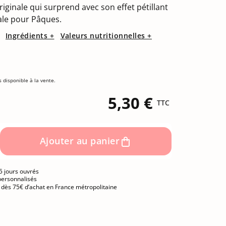
(9 avis)
ginale qui surprend avec son effet pétillant
ale pour Pâques.
Ingrédients +
Valeurs nutritionnelles +
s disponible à la vente.
5,30 €
TTC
Ajouter au panier
5 jours ouvrés
personnalisés
e dès 75€ d’achat en France métropolitaine