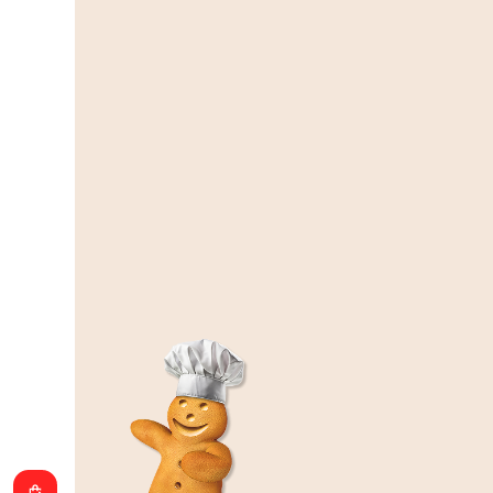
200g
(3)
5,20 €