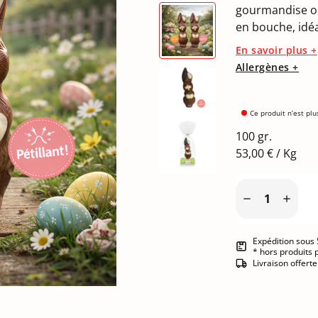
gourmandise ori
en bouche, idé
En savoir plus +
Allergènes +
Ce produit n’est plu
100 gr.
53,00 € / Kg


Expédition sous 
* hors produits 
Livraison offert