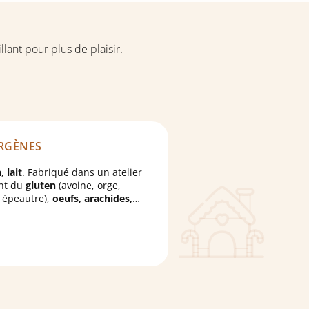
lant pour plus de plaisir.
RGÈNES
n
,
lait
. Fabriqué dans un atelier
ant du
gluten
(avoine, orge,
, épeautre),
oeufs, arachides,
fruits à coque
et graines de
e
.