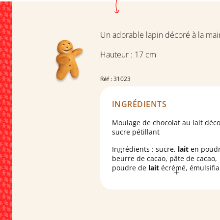
Un adorable lapin décoré à la main
Hauteur : 17 cm
Réf : 31023
INGRÉDIENTS
Moulage de chocolat au lait déc
sucre pétillant
Ingrédients : sucre,
lait
en poudr
beurre de cacao, pâte de cacao,
poudre de
lait
écrémé, émulsifia
lécithine de tournesol ; arôme n
de vanille, colorant : carmin, pap
Cacao : 28% minimum. Peut cont
des traces de
fruits à coque
et d
gluten
.