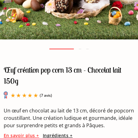
Œuf création pop corn 13 cm - Chocolat lait
150g
Un œuf en chocolat au lait de 13 cm, décoré de popcorn
croustillant. Une création ludique et gourmande, idéale
pour surprendre petits et grands à Pâques.
En savoir plus +
Ingrédients +
(7 avis)