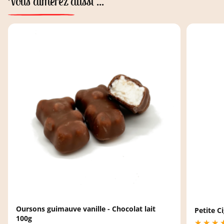
Vous aimerez aussi ...
Oursons guimauve vanille - Chocolat lait
Petite C
100g