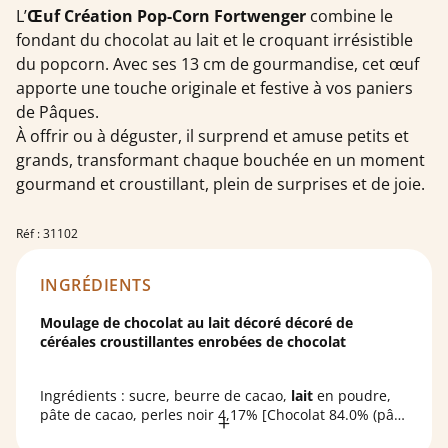
L’
Œuf Création Pop-Corn Fortwenger
combine le
fondant du chocolat au lait et le croquant irrésistible
du popcorn. Avec ses 13 cm de gourmandise, cet œuf
apporte une touche originale et festive à vos paniers
de Pâques.
À offrir ou à déguster, il surprend et amuse petits et
grands, transformant chaque bouchée en un moment
gourmand et croustillant, plein de surprises et de joie.
Réf : 31102
INGRÉDIENTS
Moulage de chocolat au lait décoré décoré de
céréales croustillantes enrobées de chocolat
Ingrédients : sucre, beurre de cacao,
lait
en poudre,
pâte de cacao, perles noir 4,17% [Chocolat 84.0% (pâte
de cacao, sucre, beurre de cacao, matière grasse