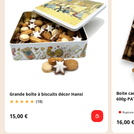
Boite ca
Grande boîte à biscuits décor Hansi
600g-PA
(18)
Rupture
15,00 €
16,00 