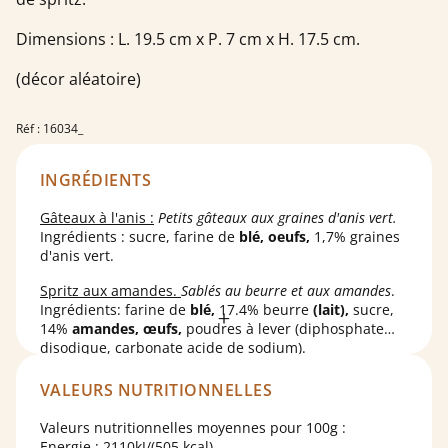
Dimensions : L. 19.5 cm x P. 7 cm x H. 17.5 cm.
(décor aléatoire)
Réf : 16034_
INGRÉDIENTS
Gâteaux à l'anis :
Petits gâteaux aux graines d'anis vert.
Ingrédients : sucre, farine de
blé,
oeufs,
1,7% graines
d'anis vert.
Spritz aux amandes.
Sablés au beurre et aux amandes
.
Ingrédients: farine de
blé,
17.4% beurre
(lait),
sucre,
14%
amandes,
œufs,
poudres à lever (diphosphate
disodique, carbonate acide de sodium).
Sablés marbrés cacao.
Sablés au beurre et au cacao
.
Ingrédients: farine de
blé,
sucre, 22,4% beurre
(lait),
VALEURS NUTRITIONNELLES
œufs,
1,7% cacao en poudre, arôme naturel de vanille,
poudres à lever (diphosphate disodique, carbonate
Valeurs nutritionnelles moyennes pour 100g :
Spritz fourrés framboise
.
Sablés avec fourrage à la
acide de sodium).
Energie : 2110kJ/(505 kcal)