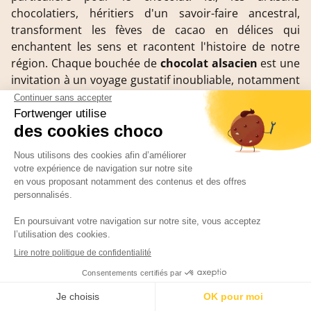
chocolatiers, héritiers d'un savoir-faire ancestral,
transforment les fèves de cacao en délices qui
enchantent les sens et racontent l'histoire de notre
région. Chaque bouchée de
chocolat alsacien
est une
invitation à un voyage gustatif inoubliable, notamment
à l'occasion des fêtes de fin d'années où nos
chocolats prennent des formes aussi variées que
gourmandes.
Quels chocolats alsaciens manger chez
Fortwenger ?
Fortwenger,
chocolaterie alsacienne artisanale
, vous
invite à découvrir un univers de saveurs à travers sa
large gamme de chocolats artisanaux. Les
incontournables de la maison incluent le Lapin en
chocolat, pour une pause gourmande.