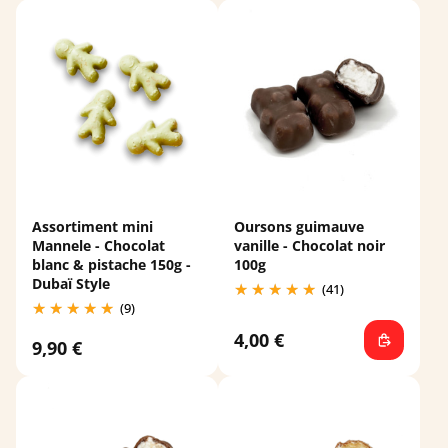
Assortiment mini
Oursons guimauve
Mannele - Chocolat
vanille - Chocolat noir
blanc & pistache 150g -
100g
Dubaï Style
(41)
(9)
4,00 €
9,90 €