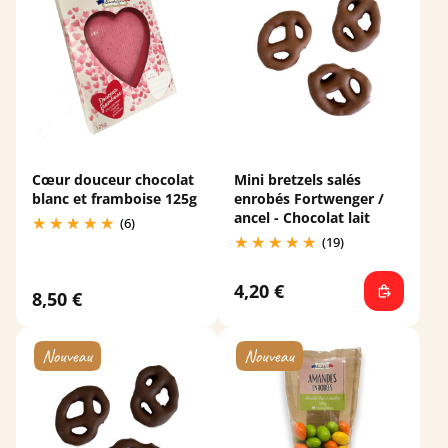
Cœur douceur chocolat
Mini bretzels salés
blanc et framboise 125g
enrobés Fortwenger /
ancel - Chocolat lait
(6)
(19)
4,20 €
8,50 €