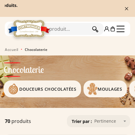
☀️
En raison
Les expéditi
RECHERCHER
Accueil
Chocolaterie
Chocolaterie
DOUCEURS CHOCOLATÉES
MOULAGES
70
produits
Pertinence
Trier par :