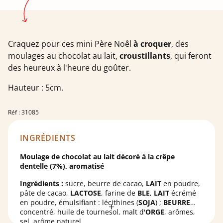
Craquez pour ces mini Père Noêl
à croquer
, des
moulages au chocolat au lait,
croustillants
, qui feront
des heureux à l'heure du goûter.
Hauteur : 5cm.
Réf : 31085
INGRÉDIENTS
Moulage de chocolat au lait décoré à la crêpe
dentelle (7%), aromatisé
Ingrédients :
sucre, beurre de cacao,
LAIT
en poudre,
pâte de cacao,
LACTOSE
, farine de
BLE
,
LAIT
écrémé
en poudre, émulsifiant : lécithines (
SOJA
) ;
BEURRE
concentré, huile de tournesol, malt d'
ORGE
, arômes,
sel, arôme naturel.