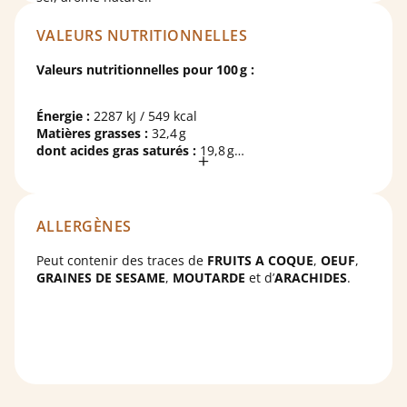
Cacao : 30% minimum.
VALEURS NUTRITIONNELLES
Valeurs nutritionnelles pour 100 g :
Énergie :
2287 kJ / 549 kcal
Matières grasses :
32,4 g
dont acides gras saturés :
19,8 g
Glucides :
55,8 g
dont sucres :
52,2 g
Protéines :
7,3 g
Sel :
0,242 g
ALLERGÈNES
Peut contenir des traces de
FRUITS A COQUE
,
OEUF
,
GRAINES DE SESAME
,
MOUTARDE
et d’
ARACHIDES
.