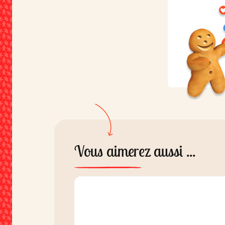
de
soja
et de
gluten
.
Vous aimerez aussi ...