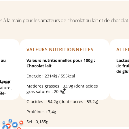
à la main pour les amateurs de chocolat au lait et de chocolat
VALEURS NUTRITIONNELLES
ALLE
 au
Valeurs nutritionnelles pour 100g :
Lacto
Chocolat lait
de
fru
de
glu
Energie : 2314kJ / 555kcal
t noir
rémé,
Matières grasses : 33,9g (dont acides
aturel,
gras saturés : 20,9g)
o,
ts :
Glucides : 54,2g (dont sucres : 53,2g)
poudre
ces
thines
gluten
.
Protéines : 7,4g
nt :
Peut
Sel : 0,185g
coque
,