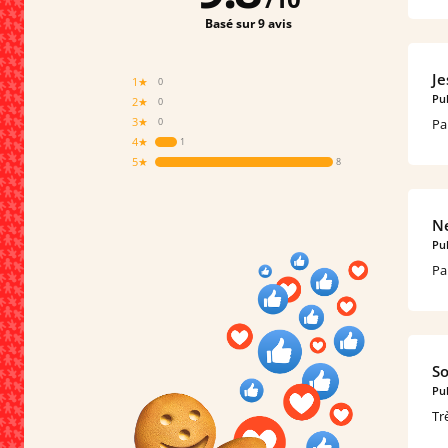
Basé sur 9 avis
Je
1★
0
Pub
2★
0
3★
Pa
0
4★
1
5★
8
Ne
Pub
Pa
So
Pub
Tr