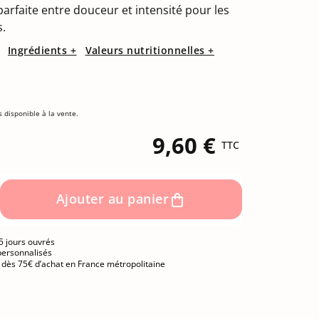
(9 avis)
 parfaite entre douceur et intensité pour les
s.
Ingrédients +
Valeurs nutritionnelles +
s disponible à la vente.
9,60 €
TTC
Ajouter au panier
5 jours ouvrés
personnalisés
e dès 75€ d’achat en France métropolitaine