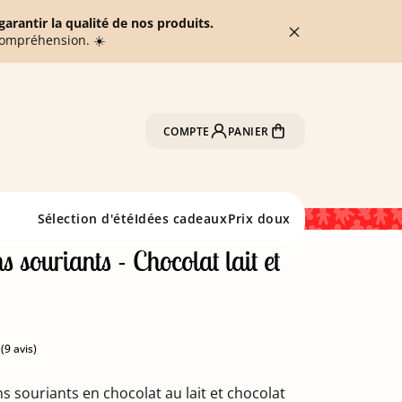
arantir la qualité de nos produits.
compréhension. ☀️
COMPTE
PANIER
Sélection d'été
Idées cadeaux
Prix doux
 souriants - Chocolat lait et
g
s souriants en chocolat au lait et chocolat