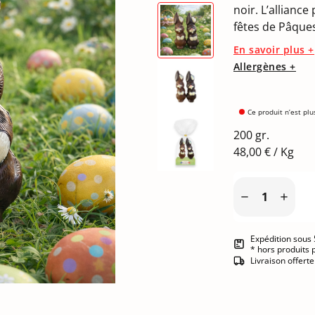
noir. L’alliance
fêtes de Pâque
En savoir plus +
Allergènes +
Ce produit n’est plu
200 gr.
48,00 € / Kg


Expédition sous 
* hors produits 
Livraison offert