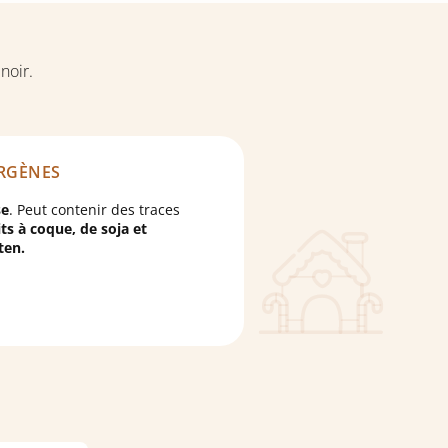
 noir.
RGÈNES
se
. Peut contenir des traces
its à coque
, de
soja
et
ten
.