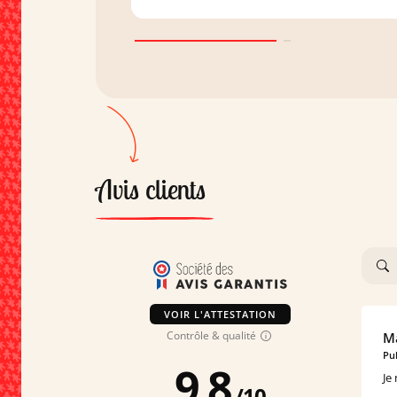
Avis clients
VOIR L'ATTESTATION
Contrôle & qualité
Ma
Pub
9.8
Je
/
10