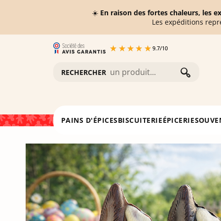
☀️
En raison des fortes chaleurs, les 
Les expéditions repr
9.7
/
10
RECHERCHER
Accueil
Duo Lapins souriants - Chocolat lait et noir 20
PAINS D'ÉPICES
BISCUITERIE
ÉPICERIE
SOUVE