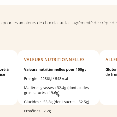
n pour les amateurs de chocolat au lait, agrémenté de crêpe d
VALEURS NUTRITIONNELLES
ALLE
oré à
Valeurs nutritionnelles pour 100g :
Glute
tisé
de
fru
Energie : 2286kJ / 548kcal
Matières grasses : 32,4g (dont acides
gras saturés : 19,6g)
Glucides : 55,8g (dont sucres : 52,5g)
nesol,
Protéines : 7,2g