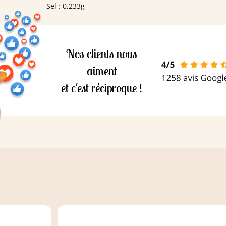
,
Sel : 0,233g
 Cacao :
s
ja
.
Nos clients nous
aiment
et c'est réciproque !