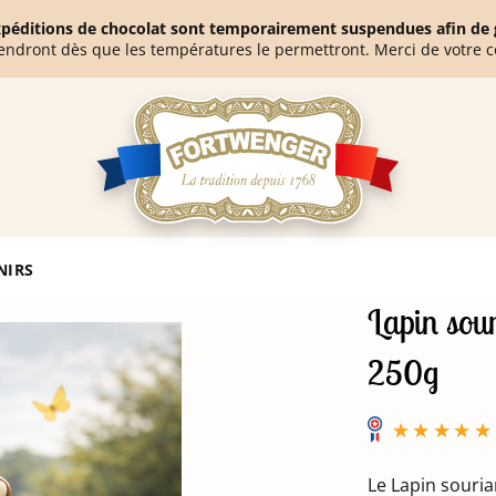
expéditions de chocolat sont temporairement suspendues afin de g
endront dès que les températures le permettront. Merci de votre 
NIRS
Lapin sour
250g
Le Lapin souria