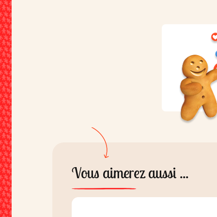
naturel, arôme naturel de vanille
colorant : carmins ;
lactosérum
.
31% minimum. Peut contenir de
traces de
fruits à coque
et de
so
Vous aimerez aussi ...