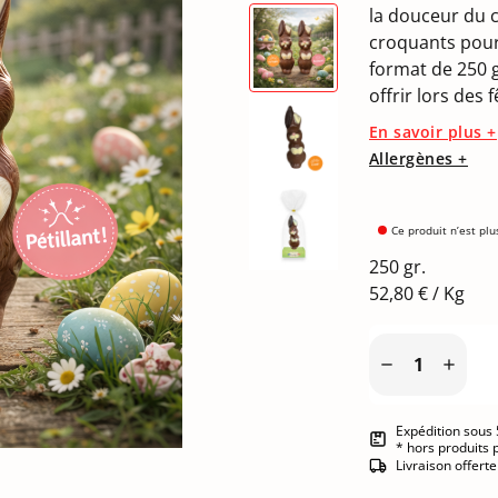
la douceur du c
croquants pour
format de 250 g
offrir lors des
En savoir plus +
Allergènes +
Ce produit n’est plu
250 gr.
52,80 € / Kg


Expédition sous 
* hors produits 
Livraison offert