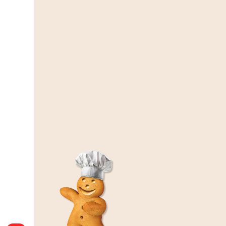
Bretzels salés enrobés chocolat au lait 100g
4,50 €