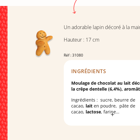
Un adorable lapin décoré à la mai
Hauteur : 17 cm
Réf : 31080
INGRÉDIENTS
Moulage de chocolat au lait déc
la crêpe dentelle (6,4%), aromâ
Ingrédients : sucre, beurre de
cacao,
lait
en poudre, pâte de
cacao,
lactose
, farine
de
blé
,
lait
écrémé en poudre,
émulsifiant : lécithines
;
beurre
concentré, huile de tour
malt
d'
orge
, arômes, sel, arôme