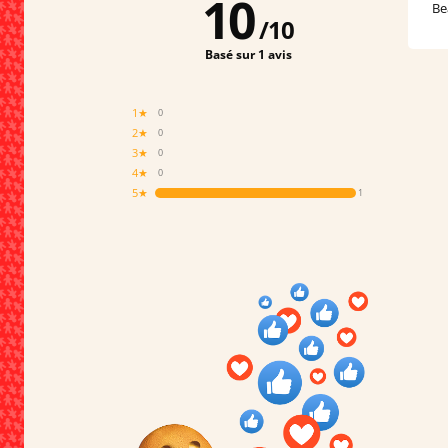
10
Be
/
10
Basé sur 1 avis
1★
0
2★
0
3★
0
4★
0
5★
1