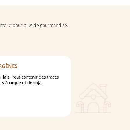
entelle pour plus de gourmandise.
RGÈNES
n
,
lait
.
Peut contenir des traces
its à coque
et de
soja
.