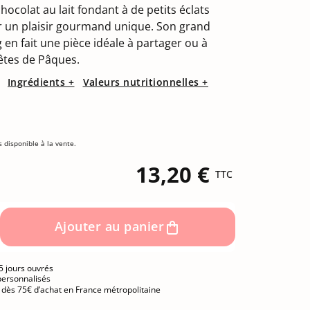
(1 avis)
hocolat au lait fondant à de petits éclats
 un plaisir gourmand unique. Son grand
 en fait une pièce idéale à partager ou à
 fêtes de Pâques.
Ingrédients +
Valeurs nutritionnelles +
s disponible à la vente.
13,20 €
TTC
Ajouter au panier
5 jours ouvrés
personnalisés
e dès 75€ d’achat en France métropolitaine