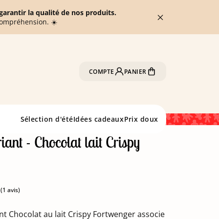
arantir la qualité de nos produits.
compréhension. ☀️
COMPTE
PANIER
Sélection d'été
Idées cadeaux
Prix doux
iant - Chocolat lait Crispy
nt Chocolat au lait Crispy Fortwenger associe