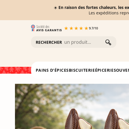
☀️
En raison des fortes chaleurs, les 
Les expéditions repr
9.7
/
10
RECHERCHER
Accueil
Lapin souriant - Chocolat lait Crispy 250g
PAINS D'ÉPICES
BISCUITERIE
ÉPICERIE
SOUVE