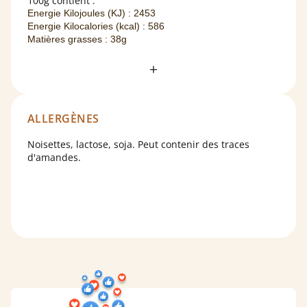
100g contient :
Energie Kilojoules (KJ) : 2453
Energie Kilocalories (kcal) : 586
Matières grasses : 38g
Dont acides gras saturés : 15g
Glucides : 51g
Dont sucres : 48g
Fibres alimentaires : 2.2g
Protéines : 9g
ALLERGÈNES
Sel : 0.01g
Noisettes, lactose, soja. Peut contenir des traces
d'amandes.