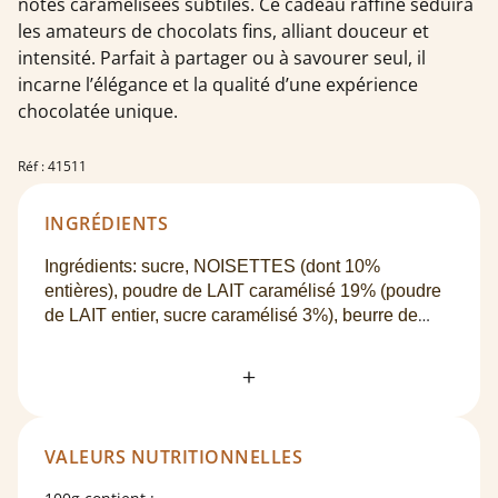
notes caramélisées subtiles. Ce cadeau raffiné séduira
les amateurs de chocolats fins, alliant douceur et
intensité. Parfait à partager ou à savourer seul, il
incarne l’élégance et la qualité d’une expérience
chocolatée unique.
Réf : 41511
INGRÉDIENTS
Ingrédients: sucre, NOISETTES (dont 10%
entières), poudre de LAIT caramélisé 19% (poudre
de LAIT entier, sucre caramélisé 3%), beurre de
cacao, graisse de coco, farine de SOJA, pâte de
cacao, émulsifiant: lécithine de colza, extrait pur de
vanille. Peut contenir des traces d'AMANDES.
Chocolat blanc 26%, fourré praliné 64%. Chocolat
blanc: 23% cacao minimum.
VALEURS NUTRITIONNELLES