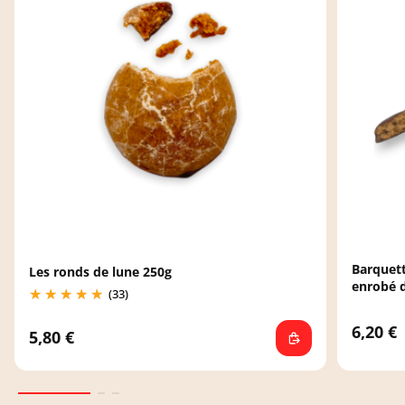
Barquet
Les ronds de lune 250g
enrobé d
(33)
6,20 €
5,80 €