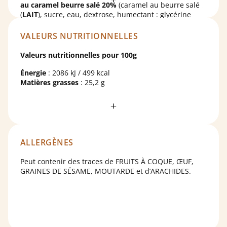
au caramel beurre salé 20%
(caramel au beurre salé
(
LAIT
), sucre, eau, dextrose, humectant : glycérine
Cacao : 22 % minimum.
naturelle ; fibres d’
AVOINE
, gélifiant : alginate de
sodium ; stabilisant :
DI-calcium phosphate anhydre
;
VALEURS NUTRITIONNELLES
sel, arôme naturel, colorant : caramel ordinaire ;
correcteur d’acidité : acide citrique), chocolat lait
Valeurs nutritionnelles pour 100g
(sucre, beurre de cacao,
LAIT
en poudre, pâte de
cacao,
LACTOSE
, poudre de
LAIT
écrémé, émulsifiant :
Énergie
: 2086 kJ / 499 kcal
lécithines (
SOJA
), arôme naturel), crêpe dentelle
Matières grasses
: 25,2 g
(farine de
BLÉ
, sucre, beurre concentré (
LAIT
), huile
dont acides gras saturés
: 15,1 g
de tournesol,
LAIT
écrémé en poudre, malt d’
ORGE
,
Glucides
: 64,7 g
sel).
dont sucres
: 61,3 g
Protéines
: 4,1 g
Sel
: 0,423 g
ALLERGÈNES
Peut contenir des traces de FRUITS À COQUE, ŒUF,
GRAINES DE SÉSAME, MOUTARDE et d’ARACHIDES.