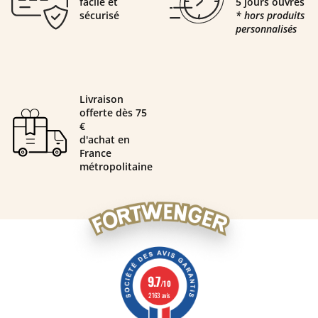
facile et
5 jours ouvrés
sécurisé
* hors produits
personnalisés
Livraison
offerte dès 75
€
d'achat en
France
métropolitaine
9.7
/10
2163 avis