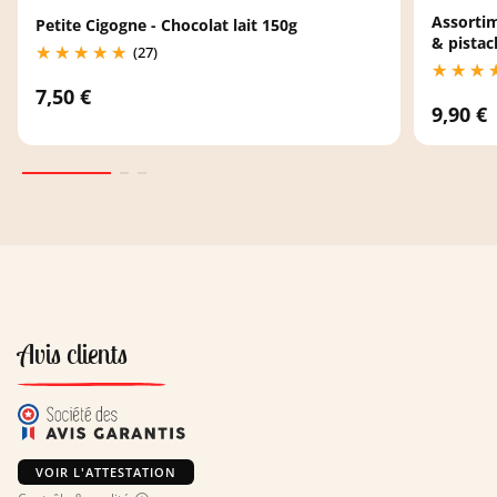
Assortim
Petite Cigogne - Chocolat lait 150g
& pistac
(27)
7,50 €
9,90 €
Avis clients
VOIR L'ATTESTATION