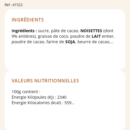
Réf : 41522
INGRÉDIENTS
Ingrédients :
sucre, pâte de cacao,
NOISETTES
(dont
9% entières), graisse de coco, poudre de
LAIT
entier,
poudre de cacao, farine de
SOJA
, beurre de cacao,
BEURRE
fondu, émulsifiant : lécithine de colza, extrait
pur de vanille. Peut contenir des traces d’
AMANDES
.
Chocolat 27%, fourré praliné 64%.
Chocolat : 60% cacao minimum.
VALEURS NUTRITIONNELLES
100g contient :
Énergie Kilojoules (KJ) : 2340
Énergie Kilocalories (kcal) : 559
Matières grasses : 39g
Dont acides gras saturés : 17g
Glucides : 40g
Dont sucres : 35g