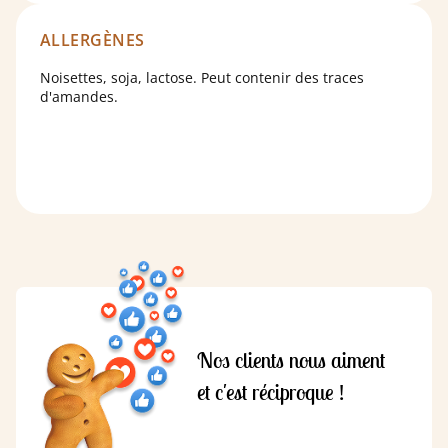
Fibres alimentaires : 4g
Protéines : 8g
Sel : 0.01g
ALLERGÈNES
Noisettes, soja, lactose. Peut contenir des traces
d'amandes.
Nos clients nous aiment
et c'est réciproque !