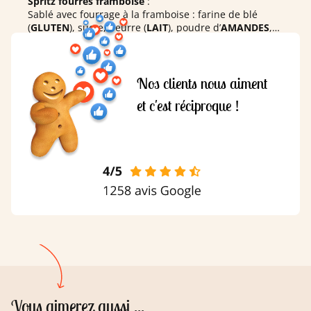
Spritz fourrés framboise
:
Sablé avec fourrage à la framboise : farine de blé
(
GLUTEN
), sucre, beurre (
LAIT
), poudre d’
AMANDES
,
eau, framboise (3,3%), pommes, arôme naturel de
vanille, arôme, poudres à lever : diphosphates,
carbonate acide de sodium ; sel.
Nos clients nous aiment
et c'est réciproque !
Vous aimerez aussi ...