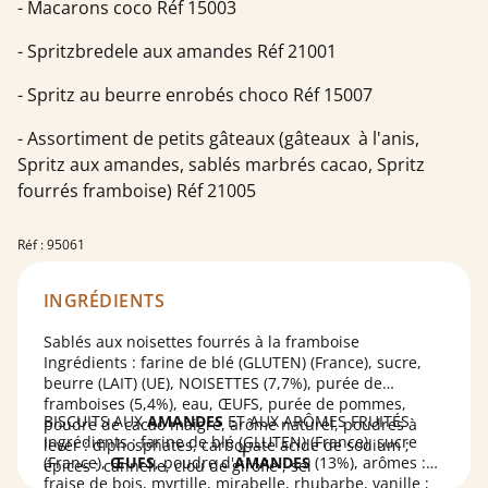
- Macarons coco Réf 15003
- Spritzbredele aux amandes Réf 21001
- Spritz au beurre enrobés choco Réf 15007
- Assortiment de petits gâteaux (gâteaux à l'anis,
Spritz aux amandes, sablés marbrés cacao, Spritz
fourrés framboise) Réf 21005
Réf : 95061
INGRÉDIENTS
Sablés aux noisettes fourrés à la framboise
Ingrédients : farine de blé (GLUTEN) (France), sucre,
beurre (LAIT) (UE), NOISETTES (7,7%), purée de
framboises (5,4%), eau, ŒUFS, purée de pommes,
BISCUITS AUX
AMANDES
ET AUX ARÔMES FRUITÉS
poudre de cacao maigre, arôme naturel, poudres à
Ingrédients : farine de blé (GLUTEN) (France), sucre
lever : diphosphates, carbonate acide de sodium ;
(France),
ŒUFS
, poudre d'
AMANDES
(13%), arômes :
épices : cannelle, clou de girofle ; sel
fraise de bois, myrtille, mirabelle, rhubarbe, vanille ;