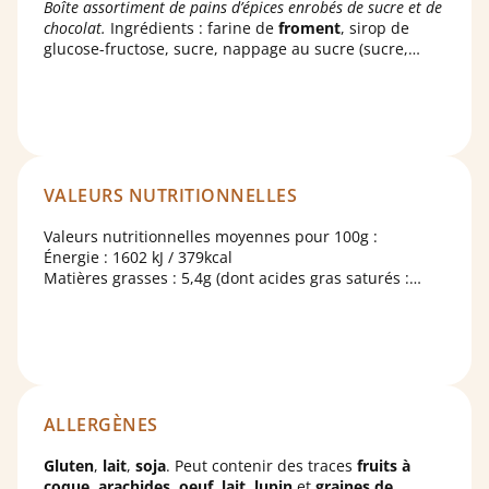
Boîte assortiment de pains d’épices enrobés de sucre et de
chocolat.
Ingrédients : farine de
froment
, sirop de
glucose-fructose, sucre, nappage au sucre (sucre,
amidon de
blé
, sirop de glucose, denrées alimentaires
colorantes : poudre d'épinards, jus de betterave rouge
concentré; extrait de carthame), sirop de sucre
caramélisé, épices (contient
cannelle
), fécule de
pomme de terre, poudres à lever : diphosphates,
carbonates de sodium, carbonates de potassium,
carbonates d'ammonium ; pâte de cacao,huile de
VALEURS NUTRITIONNELLES
tournesol, beurre de cacao, sel, gélatine de porc,
agent colorant alimentaire: jus de betterave rouge
Valeurs nutritionnelles moyennes pour 100g :
concentré; émulsifiant: lécithine de
soja
. Peut contenir
Énergie : 1602 kJ / 379kcal
des
fruits à coque
,
arachides
,
oeuf
,
lait
, lu
p
in et
Matières grasses : 5,4g (dont acides gras saturés :
graines de sésame
.
3,3g)
Glucides : 75,6g (dont sucres : 51,9g)
Protéines : 5,3g
Sel : 0,22g
ALLERGÈNES
Gluten
,
lait
,
soja
. Peut contenir des traces
fruits à
coque
,
arachides
,
oeuf
,
lait
,
lupin
et
graines de