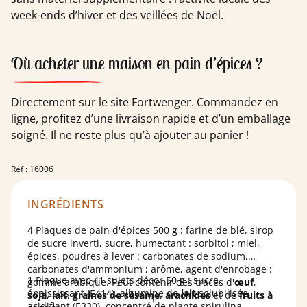
week-ends d’hiver et des veillées de Noël.
Où acheter une maison en pain d’épices ?
Directement sur le site Fortwenger. Commandez en
ligne, profitez d’une livraison rapide et d’un emballage
soigné. Il ne reste plus qu’à ajouter au panier !
Réf : 16006
INGRÉDIENTS
4 Plaques de pain d'épices 500 g : farine de blé, sirop
de sucre inverti, sucre, humectant : sorbitol ; miel,
épices, poudres à lever : carbonates de sodium,
carbonates d'ammonium ; arôme, agent d'enrobage :
1 Plaque avec 41 sujets décor 50 g : sucre,
gomme arabique. Peut contenir des traces d'
œuf
,
épaississant (E414), albumine de
lait
solubilisée,
soja
,
lait
,
graines de sésame
,
arachides
et de
fruits à
acidifiant (E330), concentré de plante spirulina,