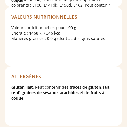
coque
.
colorants : E100, E141(ii), E150d, E162. Peut contenir
des traces d'
œufs
.
Sucre décor : sucre, eau, sirop de glucose, amidon de
VALEURS NUTRITIONNELLES
maïs, acidifiant : acide citrique ; conservateur :
sorbate de potassium ; colorant : carbonate de
Valeurs nutritionnelles pour 100 g :
calcium.
Énergie : 1468 kJ / 346 kcal
Matières grasses : 0,9 g (dont acides gras saturés :
0,25 g)
Glucides : 77 g (dont sucres : 33,9 g)
Protéines : 6,1 g
Sel : 0,310 g
ALLERGÈNES
Gluten
,
lait
. Peut contenir des traces de
gluten
,
lait
,
œuf
,
graines de sésame
,
arachides
et de
fruits à
coque
.