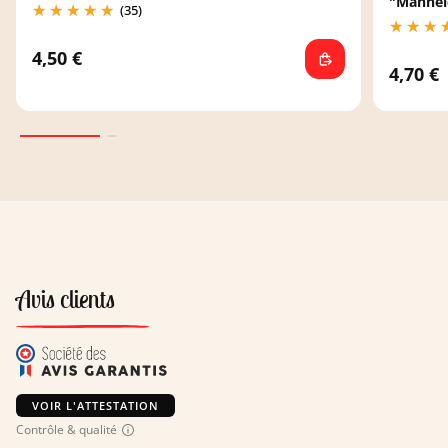
"Mannel
(35)
4,50 €
4,70 €
Avis clients
VOIR L'ATTESTATION
Contrôle & qualité