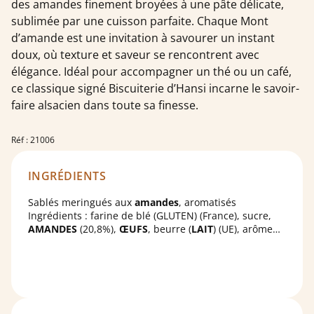
des amandes finement broyées à une pâte délicate,
sublimée par une cuisson parfaite. Chaque Mont
d’amande est une invitation à savourer un instant
doux, où texture et saveur se rencontrent avec
élégance. Idéal pour accompagner un thé ou un café,
ce classique signé Biscuiterie d’Hansi incarne le savoir-
faire alsacien dans toute sa finesse.
Réf : 21006
INGRÉDIENTS
Sablés meringués aux
amandes
, aromatisés
Ingrédients : farine de blé (GLUTEN) (France), sucre,
AMANDES
(20,8%),
ŒUFS
, beurre (
LAIT
) (UE), arôme
AMANDE
amère (0,08%), poudres à lever :
diphosphates, carbonate acide de sodium ; sel.