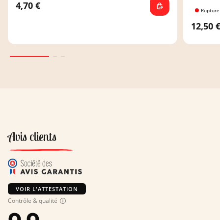
4,70 €
Rupture
12,50 
Avis clients
VOIR L'ATTESTATION
Contrôle & qualité