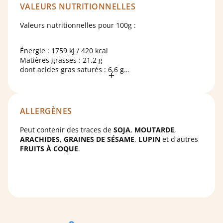
VALEURS NUTRITIONNELLES
Valeurs nutritionnelles pour 100g :
Énergie : 1759 kJ / 420 kcal
Matières grasses : 21,2 g
dont acides gras saturés : 6,6 g
Glucides : 45,1 g
dont sucres : 26 g
Protéines : 10,3 g
Sel : 0,039 g
ALLERGÈNES
Peut contenir des traces de
SOJA
,
MOUTARDE
,
ARACHIDES
,
GRAINES DE SÉSAME
,
LUPIN
et d'autres
FRUITS À COQUE
.