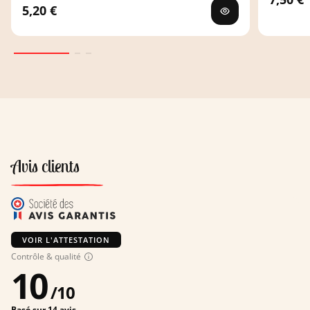
5,20 €
Avis clients
VOIR L'ATTESTATION
Contrôle & qualité
10
/
10
Basé sur 14 avis