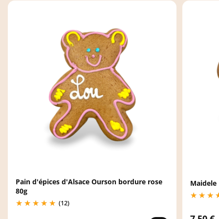
Pain d'épices d'Alsace Ourson bordure rose
Maidele 
80g
(12)
7,50 €