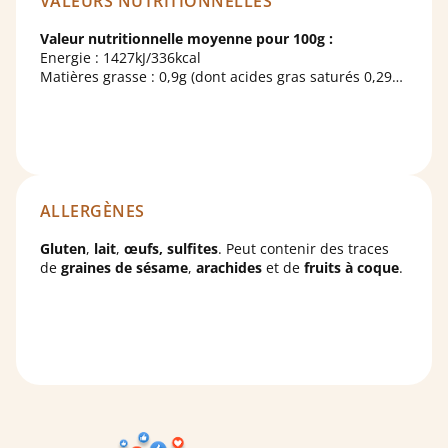
VALEURS NUTRITIONNELLES
Valeur nutritionnelle moyenne pour 100g :
Energie : 1427kJ/336kcal
Matières grasse : 0,9g (dont acides gras saturés 0,29g)
Glucides : 76,9 g (dont sucres 47,5g)
Fibres alimentaire 1,6g
Protéines 4,3g
Sel 0,255g.
ALLERGÈNES
Gluten
,
lait
,
œufs, sulfites
. Peut contenir des traces
de
graines de sésame
,
arachides
et de
fruits à coque
.