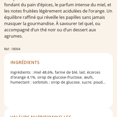
fondant du pain d’épices, le parfum intense du miel, et
les notes fruitées légèrement acidulées de l’orange. Un
équilibre raffiné qui réveille les papilles sans jamais
masquer la gourmandise. À savourer tel quel, ou
accompagné d’un thé noir ou d’un dessert aux
agrumes.
Réf : 18004
INGRÉDIENTS
Ingrédients : miel 48,6%, farine de blé, lait, écorces
d'orange 4,1%, sirop de glucose-fructose, œufs,
humectant : sorbitols ; sirop de glucose, sucre, poudre
à lever : carbonate acide de sodium ; épices, arôme
naturel, arôme naturel de vanille, agent d’enrobage :
gomme arabique.