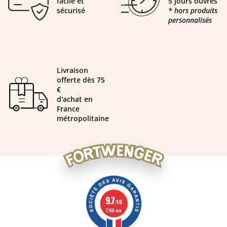
facile et
5 jours ouvrés
sécurisé
* hors produits
personnalisés
Livraison
offerte dès 75
€
d'achat en
France
métropolitaine
9.7
/10
2168 avis