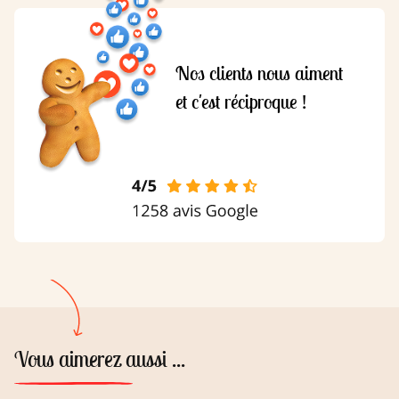
2.9 g)
Glucides : 66.2 g (dont sucres : 49 g)
Protéines : 6.4 g
Sel : 0.21 g
Nos clients nous aiment
Assortiment de petits gâteaux : Valeurs nutritionnelles
et c'est réciproque !
moyennes pour 100g :
Energie : 1879kJ/(447 kcal)
Matières grasses : 14,6 g (dont acides gras saturés) :
7,55 g
Glucides : 69,5g (dont sucres) 37,6 g
Protéines : 8,1 g
Sel : 0.117 g
Vous aimerez aussi ...