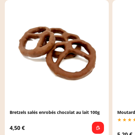
Bretzels salés enrobés chocolat au lait 100g
Moutarde
4,50 €
5,20 €