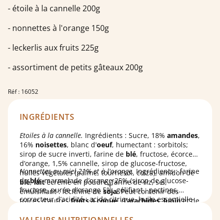
- étoile à la cannelle 200g
- nonnettes à l'orange 150g
- leckerlis aux fruits 225g
- assortiment de petits gâteaux 200g
Réf : 16052
INGRÉDIENTS
Etoiles à la cannelle.
Ingrédients : Sucre, 18%
amandes
,
16%
noisettes
, blanc d'
oeuf
, humectant : sorbitols;
sirop de sucre inverti, farine de
blé
, fructose, écorce
d’orange, 1,5% cannelle, sirop de glucose-fructose,
Nonnettes au miel 21% et à l'orange.
Ingrédients : farine
huiles végétales (palme, tournesol, colza), amidon de
de
blé
, marmelade d’orange 25% (sirop de glucose-
blé
,
lait
écrémé en poudre, farine de riz, sel,
fructose, purée d’orange 5%, gélifiant : pectines,
émulsifiant : lécithine de
soja
. Peut contenir des
correcteur d’acidité : acide citrique, huile essentielle
traces d'autres
fruits à coque
, d'
arachides
,
lupin
et de
Leckerlis aux fruits.
: Ingrédients : sucre, farine de
d’orange), miel 21% (provenance EU et non EU), sucre,
graines de sésame
.
froment
, 16% raisins secs, 13% persipan (noyaux
sirop de sucre inverti, jaune d’
oeuf
salé (jaune d’
oeuf
,
VALEURS NUTRITIONNELLES