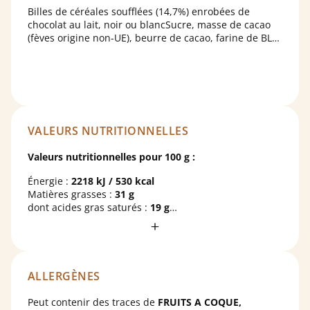
Billes de céréales soufflées (14,7%) enrobées de
chocolat au lait, noir ou blancSucre, masse de cacao
(fèves origine non-UE), beurre de cacao, farine de BLE
(blé origine UE), LAIT entier en poudre, lactosérum en
poudre (LAIT), gluten de BLE, malt de BLE, arôme
naturel de vanille, poudre à lever : carbonates de
sodium ; émulsifiant : lécithine de SOJA ; sel, agent
d'enrobage (gomme d'acacia, shellac), sirop de
glucose. Chocolat noir : cacao 70% min. Chocolat lait :
cacao 39% min. Chocolat blanc : cacao 27% min.
VALEURS NUTRITIONNELLES
Valeurs nutritionnelles pour 100 g :
Énergie :
2218 kJ / 530 kcal
Matières grasses :
31 g
dont acides gras saturés :
19 g
Glucides :
52 g
dont sucres :
41 g
Protéines :
7,9 g
Sel :
0,58 g
ALLERGÈNES
Peut contenir des traces de
FRUITS A COQUE,