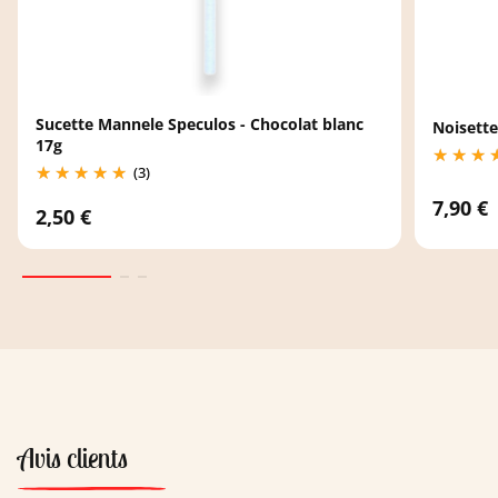
Sucette Mannele Speculos - Chocolat blanc
Noisette
17g
(3)
7,90 €
2,50 €
Avis clients