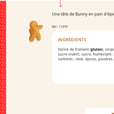
Une tête de Bunny en pain d'épic
Réf : 11079
INGRÉDIENTS
Farine de froment (
gluten
), siro
sucre inverti, sucre, humectant :
sorbitols ; miel, épices, poudres 
: carbonates de sodium et
d'ammonium ; blanc d'
oeuf
, jus
citron concentré, vinaigre, agent
d'enrobage : gomme arabique;
colorants : E120, E131, E160a, E1