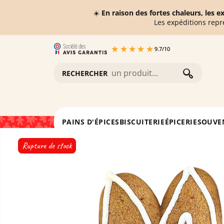
☀️
En raison des fortes chaleurs, les 
Les expéditions repr
9.7
/
10
RECHERCHER
Accueil
Tête de Bunny en pain d'épices
PAINS D'ÉPICES
BISCUITERIE
ÉPICERIE
SOUVE
Rupture de stock