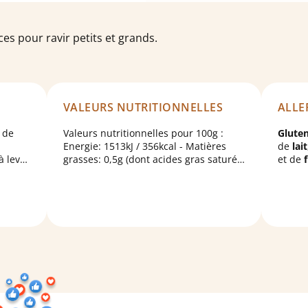
es pour ravir petits et grands.
VALEURS NUTRITIONNELLES
ALLE
p de
Valeurs nutritionnelles pour 100g :
Glute
Energie: 1513kJ / 356kcal - Matières
de
lait
à lever
grasses: 0,5g (dont acides gras saturés
et de
0,15g) - Glucides: 80g (dont sucres
 de
31,4g) - Protéines: 6,7g - Sel: 0,278g.
60a(i)