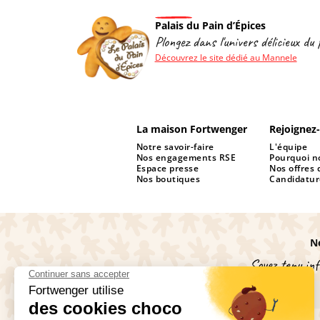
Palais du Pain d’Épices
Plongez dans l'univers délicieux du 
Découvrez le site dédié au Mannele
La maison Fortwenger
Rejoignez
Notre savoir-faire
L'équipe
Nos engagements RSE
Pourquoi no
Espace presse
Nos offres 
Nos boutiques
Candidatur
N
Soyez tenu inf
S'inscrire