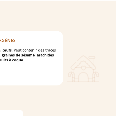
RGÈNES
n
,
œufs
. Peut contenir des traces
,
graines de sésame
,
arachides
fruits à coque
.