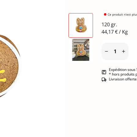
Ce produit n’est plu
120 gr.
44,17 € / Kg


Expédition sous 
* hors produits 
Livraison offert