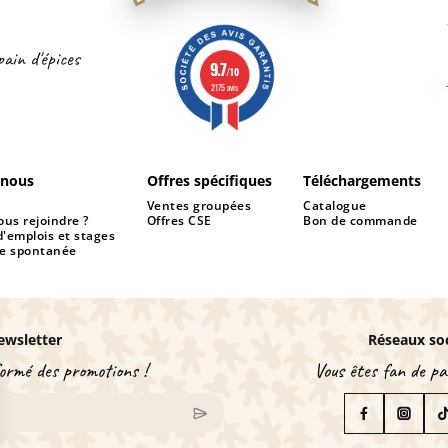
pain d'épices
9.7
/10
2175 avis
-nous
Offres spécifiques
Téléchargements
Ventes groupées
Catalogue
us rejoindre ?
Offres CSE
Bon de commande
d'emplois et stages
e spontanée
ewsletter
Réseaux so
ormé des promotions !
Vous êtes fan de pai