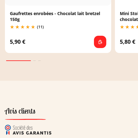
Gaufrettes enrobées - Chocolat lait bretzel
Mini Sto
150g
chocolat
(11)
5,90 €
5,80 €
Avis clients