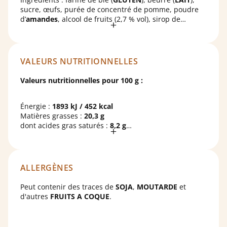
sucre, œufs, purée de concentré de pomme, poudre
d’
amandes
, alcool de fruits (2,7 % vol), sirop de
glucose-fructose, purée concentrée de
cerise
(2,2 %),
arôme naturel de
griotte
avec d’autres arômes
naturels, sirop de glucose, sirop de sucre inverti
cristallisé, colorants :
betterave
,
carotte
et
cassis
;
VALEURS NUTRITIONNELLES
huile de tournesol, poudres à lever :
diphosphates
,
carbonate acide de sodium
; fibres d’agrumes,
Valeurs nutritionnelles pour 100 g :
humectant :
sorbitols
.
Énergie :
1893 kJ / 452 kcal
Matières grasses :
20,3 g
dont acides gras saturés :
8,2 g
Glucides :
58,2 g
dont sucres :
28,4 g
Protéines :
7,5 g
Sel :
0,158 g
ALLERGÈNES
Peut contenir des traces de
SOJA
,
MOUTARDE
et
d'autres
FRUITS A COQUE
.