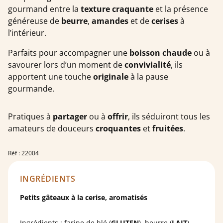
gourmand entre la
texture craquante
et la présence
généreuse de
beurre
,
amandes
et de
cerises
à
l’intérieur.
Parfaits pour accompagner une
boisson chaude
ou à
savourer lors d’un moment de
convivialité
, ils
apportent une touche
originale
à la pause
gourmande.
Pratiques à
partager
ou à
offrir
, ils séduiront tous les
amateurs de douceurs
croquantes
et
fruitées
.
Réf : 22004
INGRÉDIENTS
Petits gâteaux à la cerise, aromatisés
Ingrédients : farine de blé (
GLUTEN
), beurre (
LAIT
),