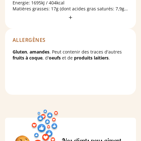
Energie: 1695kJ / 404kcal
Matières grasses: 17g (dont acides gras saturés: 7,9g)
Glucides: 57g (dont sucres: 36g)
Protéines: 4,8g
Sel : 0,33g
ALLERGÈNES
Gluten
,
amandes
. Peut contenir des traces d'autres
fruits à coque
, d'
oeufs
et de
produits laitiers
.
Nos clients nous aiment