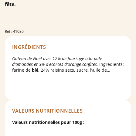
fête.
Réf : 41030
INGRÉDIENTS
Gâteau de Noël avec 12% de fourrage à la pâte
d'amandes et 3% d'écorces d'orange confites.
Ingrédients:
farine de
blé
, 24% raisins secs, sucre, huile de
palme*, eau, dextrose,
amandes
, sirop de glucose-
fructose, huile de colza, humectant: sorbitols; 1,8%
écorces d'oranges, amidon de
blé
, levure,
émulsifiants: mono- et di-glycérides d'acides gras,
stéaroyl-2-lactylate de sodium; arôme naturel, sel,
écorces de citron, cannelle, arôme naturel d'orange,
huile de palme totalement hydrogénée. *huile de
VALEURS NUTRITIONNELLES
palme certifié durable.
Valeurs nutritionnelles pour 100g :