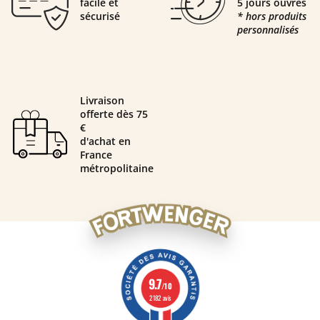
facile et
5 jours ouvrés
sécurisé
* hors produits
personnalisés
Livraison
offerte dès 75
€
d'achat en
France
métropolitaine
9.7
/10
2182 avis