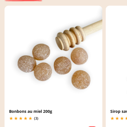
Bonbons au miel 200g
Sirop s
(3)