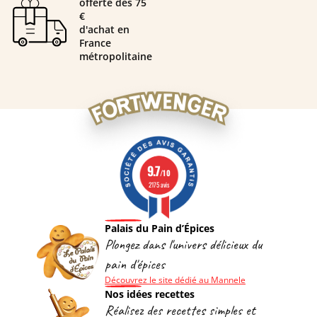
offerte dès 75
€
d'achat en
France
métropolitaine
9.7
/10
2175 avis
Palais du Pain d’Épices
Plongez dans l'univers délicieux du
pain d'épices
Découvrez le site dédié au Mannele
Nos idées recettes
Réalisez des recettes simples et