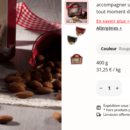
accompagner u
tout moment de
En savoir plus +
Allergènes +
Roug
Couleur
400 g
31,25 € / kg


Expédition sous 
* hors produits 
Livraison offert