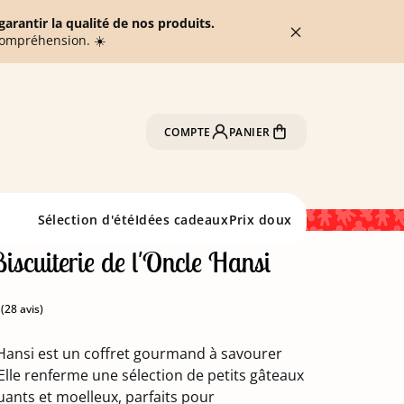
arantir la qualité de nos produits.
compréhension. ☀️
COMPTE
PANIER
Sélection d'été
Idées cadeaux
Prix doux
Biscuiterie de l'Oncle Hansi
 Hansi est un coffret gourmand à savourer
(28 avis)
Elle renferme une sélection de petits gâteaux
uants et moelleux, parfaits pour