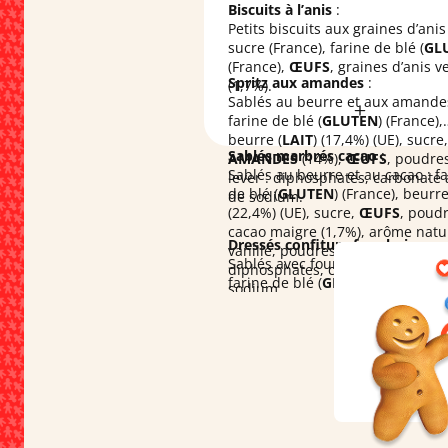
Biscuits à l’anis
:
Petits biscuits aux graines d’anis 
sucre (France), farine de blé (
GL
(France),
ŒUFS
, graines d’anis v
Spritz aux amandes
:
(1,7%).
Sablés au beurre et aux amandes
farine de blé (
GLUTEN
) (France),
beurre (
LAIT
) (17,4%) (UE), sucre,
Sablés marbrés cacao
:
AMANDES
(14%),
ŒUFS
, poudre
Sablés au beurre et au cacao : f
lever : diphosphates, carbonate 
de blé (
GLUTEN
) (France), beurre
de sodium.
(22,4%) (UE), sucre,
ŒUFS
, poud
cacao maigre (1,7%), arôme natu
Dressés confiture framboise
:
vanille, poudres à lever :
Sablés avec fourrage à la frambo
diphosphates, carbonate acide 
farine de blé (
GLUTEN
) (France),
sodium.
beurre (
LAIT
) (UE), poudre
d’
AMANDES
, eau, framboise (3,3
pommes, arôme naturel de vanil
arôme naturel, poudres à lever :
diphosphates, carbonate acide 
sodium ; sel.