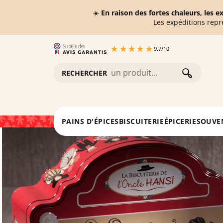
☀️
En raison des fortes chaleurs, les 
Les expéditions repr
9.7
/
10
RECHERCHER
Accueil
Biscuiterie
Assortiments de biscuits
Va
PAINS D'ÉPICES
BISCUITERIE
ÉPICERIE
SOUVE