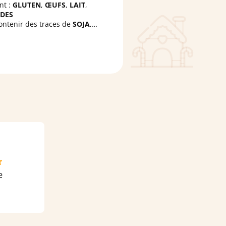
nt :
GLUTEN
,
ŒUFS
,
LAIT
,
DES
ontenir des traces de
SOJA
,
ARDE
,
ARACHIDES
,
GRAINES DE
ME
,
LUPIN
et d'autres
FRUITS À
E
.