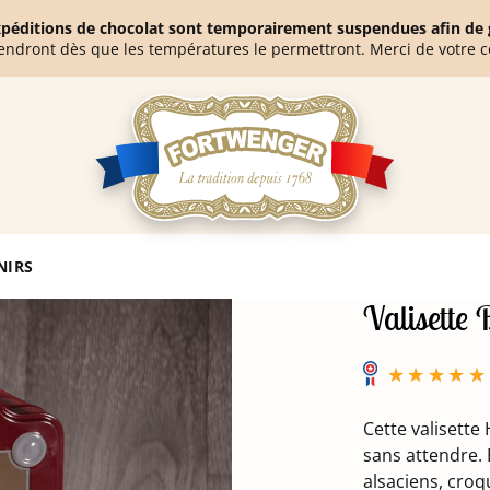
expéditions de chocolat sont temporairement suspendues afin de g
endront dès que les températures le permettront. Merci de votre 
lisette Biscuiterie de l'Oncle Hansi
NIRS
Valisette 
Cette valisette
sans attendre. 
alsaciens, croq