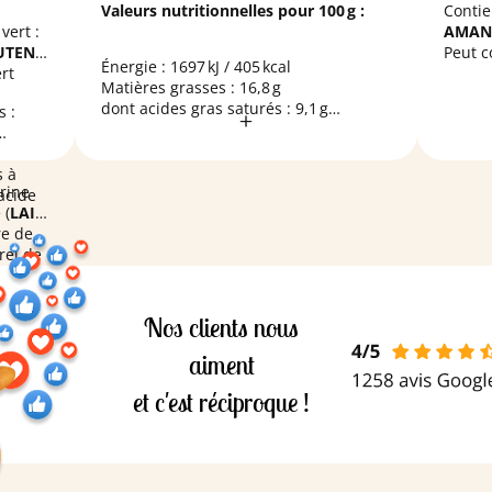
Valeurs nutritionnelles pour 100 g :
Contie
vert :
AMAN
UTEN
)
Peut c
Énergie : 1697 kJ / 405 kcal
ert
MOUT
Matières grasses : 16,8 g
SÉSA
dont acides gras saturés : 9,1 g
 :
COQU
Glucides : 54,7 g
dont sucres : 26,7 g
Protéines : 7,8 g
s à
arine
Sel : 0,038 g
acide
 (
LAIT
)
re de
rel de
ise :
de
 sucre,
Nos clients nous
%),
aiment
le,
et c'est réciproque !
de