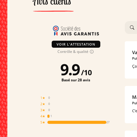
Avis clients
VOIR L'ATTESTATION
Contrôle & qualité
Va
Pub
9.9
Ça
/
10
Basé sur 28 avis
Ma
1★
0
Pub
2★
0
3★
C’
0
4★
1
5★
27