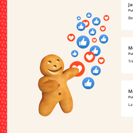
Ja
Pub
Be
Mé
Pub
Tr
Ma
Pub
La