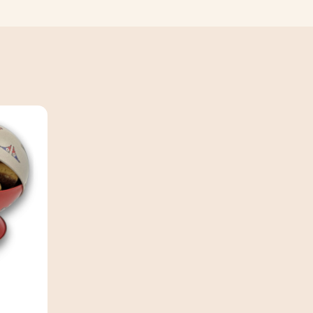
Sachet assortiment de pains d'épices au sucre 250
(32)
3,90 €