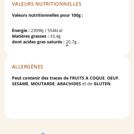
VALEURS NUTRITIONNELLES
Valeurs nutritionnelles pour 100g :
Énergie :
2309kJ / 554kcal
Matières grasses :
33,4g
dont acides gras saturés :
20,7g
Glucides :
55,0g
dont sucres :
54,1g
Protéines :
7,4g
Sel :
0,191g
ALLERGÈNES
Peut contenir des traces de
FRUITS A COQUE
,
OEUF
,
SESAME
,
MOUTARDE
,
ARACHIDES
et de
GLUTEN
.