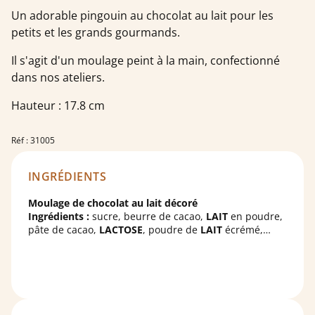
Un adorable pingouin au chocolat au lait pour les
petits et les grands gourmands.
Il s'agit d'un moulage peint à la main, confectionné
dans nos ateliers.
Hauteur : 17.8 cm
Réf : 31005
INGRÉDIENTS
Moulage de chocolat au lait décoré
Ingrédients :
sucre, beurre de cacao,
LAIT
en poudre,
pâte de cacao,
LACTOSE
, poudre de
LAIT
écrémé,
émulsifiant : lécithines (
SOJA
) ; arôme naturel, arôme
naturel de vanille, colorant : carmins.
Cacao :
31% minimum.