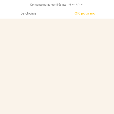
Livraison
offerte dès 75
€
d'achat en
France
métropolitaine
9.7
/10
2182 avis
Palais du Pain d’Épices
Plongez dans l'univers délicieux du
pain d'épices