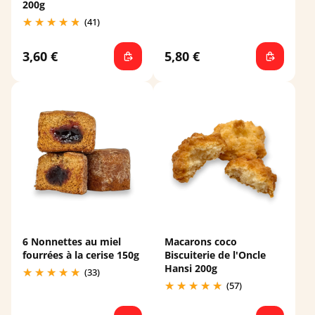
200g
(41)
3,60 €
5,80 €
6 Nonnettes au miel
Macarons coco
fourrées à la cerise 150g
Biscuiterie de l'Oncle
Hansi 200g
(33)
(57)