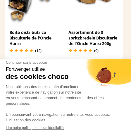
Boite distributrice
Assortiment de 3
Biscuiterie de l'Oncle
spritzbredele Biscuiterie
Hansi
de l'Oncle Hansi 200g
(12)
(9)
11,95 €
5,20 €
Expédition
Paiement
sous
facile et
5 jours ouvrés
sécurisé
* hors produits
personnalisés