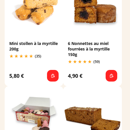
Mini stollen à la myrtille
6 Nonnettes au miel
200g
fourrées à la myrtille
150g
(35)
(59)
5,80 €
4,90 €