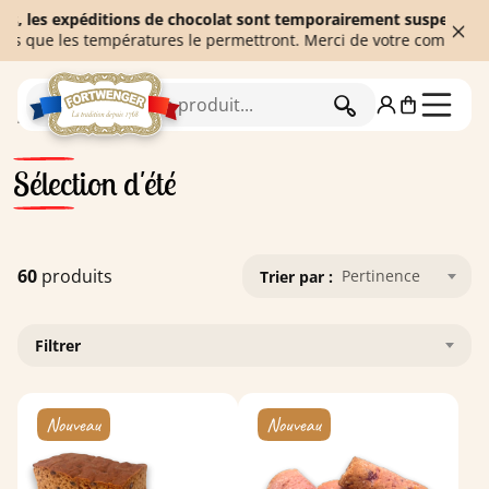
péditions de chocolat sont temporairement suspendues afin de gar
 températures le permettront. Merci de votre compréhension. ☀️
RECHERCHER
Accueil
Sélection d'été
Sélection d'été
60
produits
Pertinence
Trier par :
Filtrer