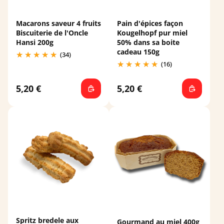
Macarons saveur 4 fruits
Pain d'épices façon
Biscuiterie de l'Oncle
Kougelhopf pur miel
Hansi 200g
50% dans sa boite
cadeau 150g
(34)
(16)
5,20 €
5,20 €
Spritz bredele aux
Gourmand au miel 400g