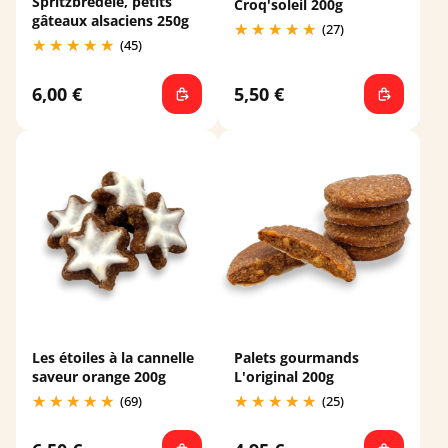
Spritzbredele, petits
Croq'soleil 200g
gâteaux alsaciens 250g
(27)
(45)
6,00 €
5,50 €
Les étoiles à la cannelle
Palets gourmands
saveur orange 200g
L'original 200g
(69)
(25)