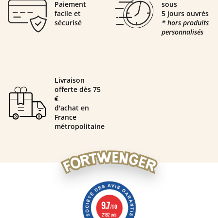
Paiement
sous
facile et
5 jours ouvrés
sécurisé
* hors produits
personnalisés
Livraison
offerte dès 75
€
d'achat en
France
métropolitaine
9.7
/10
2182 avis