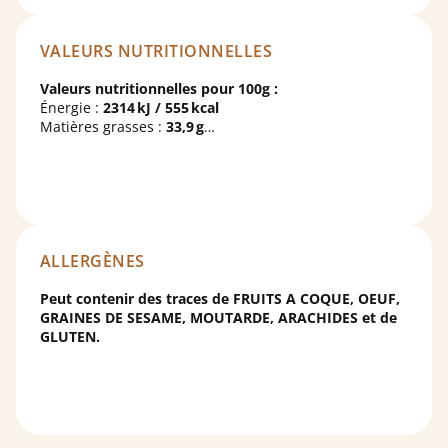
VALEURS NUTRITIONNELLES
Valeurs nutritionnelles pour 100g :
Énergie :
2314 kJ / 555 kcal
Matières grasses :
33,9 g
dont acides gras saturés :
20,9 g
Glucides :
54,2 g
dont sucres :
53,2 g
Protéines :
7,4 g
Sel :
0,185 g
ALLERGÈNES
Peut contenir des traces de FRUITS A COQUE, OEUF,
GRAINES DE SESAME, MOUTARDE, ARACHIDES et de
GLUTEN.