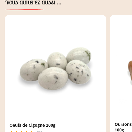
Vous aimerez aussi ...
Oursons 
Oeufs de Cigogne 200g
100g