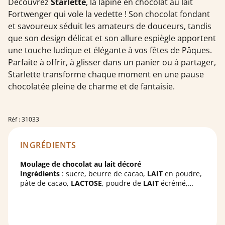
Découvrez
Starlette
, la lapine en chocolat au lait
Fortwenger qui vole la vedette ! Son chocolat fondant
et savoureux séduit les amateurs de douceurs, tandis
que son design délicat et son allure espiègle apportent
une touche ludique et élégante à vos fêtes de Pâques.
Parfaite à offrir, à glisser dans un panier ou à partager,
Starlette transforme chaque moment en une pause
chocolatée pleine de charme et de fantaisie.
Réf : 31033
INGRÉDIENTS
Moulage de chocolat au lait décoré
Ingrédients
: sucre, beurre de cacao,
LAIT
en poudre,
pâte de cacao,
LACTOSE
, poudre de
LAIT
écrémé,
émulsifiant : lécithines (
SOJA
) ; arôme naturel, arôme
naturel de vanille, colorants :
carmins
,
paprika
.
Cacao : 32% minimum.