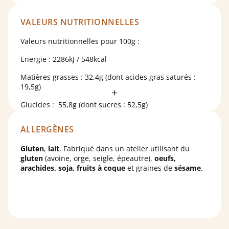
huile de tournesol, malt
d'orge
, arômes, sel, arôme
naturel de vanille, colorant : carmin ;
lactosérum. Cacao : 31% minimum. Peut contenir des
VALEURS NUTRITIONNELLES
traces de
fruits à coque
.
Valeurs nutritionnelles pour 100g :
Energie : 2286kJ / 548kcal
Matières grasses : 32,4g (dont acides gras saturés :
19,5g)
Glucides : 55,8g (dont sucres : 52,5g)
Protéines : 7,2g
ALLERGÈNES
Sel : 0,233g
Gluten
,
lait
. Fabriqué dans un atelier utilisant du
gluten
(avoine, orge, seigle, épeautre),
oeufs,
arachides, soja, fruits à coque
et graines de
sésame
.