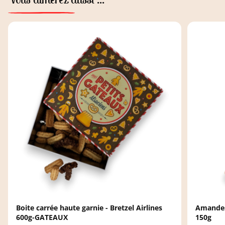
Boite carrée haute garnie - Bretzel Airlines
Amandes 
600g-GATEAUX
150g