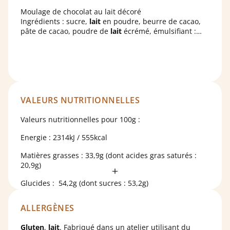
Moulage de chocolat au lait décoré
Ingrédients : sucre,
lait
en poudre, beurre de cacao,
pâte de cacao, poudre de
lait
écrémé, émulsifiant :
lécithine de tournesol ; arôme naturel de vanille,
colorant : carmin, paprika. Cacao : 32% minimum. Peut
contenir des traces de
fruits à coque
et de
gluten
.
VALEURS NUTRITIONNELLES
Valeurs nutritionnelles pour 100g :
Energie : 2314kJ / 555kcal
Matières grasses : 33,9g (dont acides gras saturés :
20,9g)
Glucides : 54,2g (dont sucres : 53,2g)
Protéines : 7,4g
ALLERGÈNES
Sel : 0,185g
Gluten
,
lait
. Fabriqué dans un atelier utilisant du