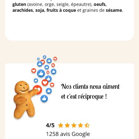
gluten
(avoine, orge, seigle, épeautre),
oeufs,
arachides, soja, fruits à coque
et graines de
sésame
.
Nos clients nous aiment
et c'est réciproque !