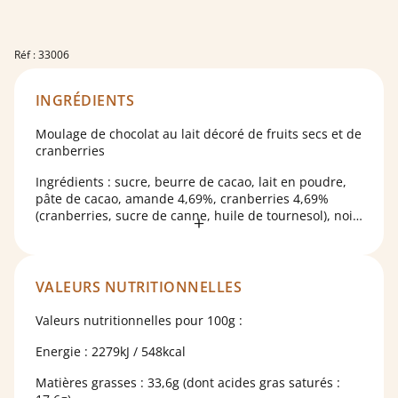
Réf : 33006
INGRÉDIENTS
Moulage de chocolat au lait décoré de fruits secs et de
cranberries
Ingrédients : sucre, beurre de cacao, lait en poudre,
pâte de cacao, amande 4,69%, cranberries 4,69%
(cranberries, sucre de canne, huile de tournesol), noix
de pécan 4,69%, raisin 4,69% (raisin 99,5%, huile de
tournesol 0,5%), lactose, poudre de lait écrémé,
émulsifiant : lécithine de tournesol ; arôme naturel de
vanille. Cacao : 26% minimum. Peut contenir des
VALEURS NUTRITIONNELLES
traces de gluten et de soja.
Valeurs nutritionnelles pour 100g :
Energie : 2279kJ / 548kcal
Matières grasses : 33,6g (dont acides gras saturés :