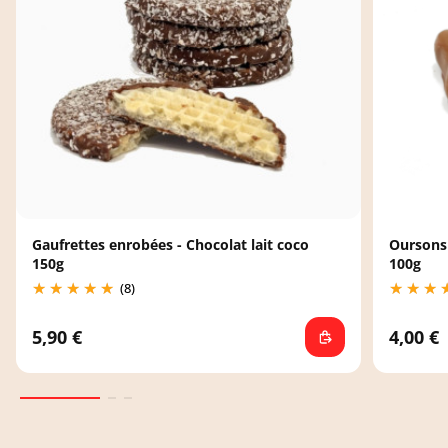
Gaufrettes enrobées - Chocolat lait coco
Oursons 
150g
100g
(8)
5,90 €
4,00 €