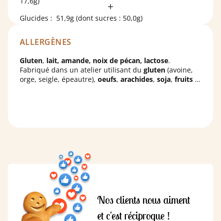
17,6g)
Glucides : 51,9g (dont sucres : 50,0g)
Protéines : 7,8g
ALLERGÈNES
Sel : 0,158g
Gluten
,
lait, amande, noix de pécan, lactose
.
Fabriqué dans un atelier utilisant du
gluten
(avoine,
orge, seigle, épeautre),
oeufs
,
arachides
,
soja
,
fruits à
coque
et
graines de sésame.
Nos clients nous aiment
et c'est réciproque !