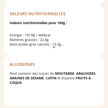
émulsifiant : lécithine de
SOJA
; colorant : caramel
ordinaire.
VALEURS NUTRITIONNELLES
Valeurs nutritionnelles pour 100g :
Energie : 1913kJ / 460kcal
Matières grasses : 22,8g
dont acides gras saturés : 13,3g
Glucides : 56,4g
dont sucres : 29,2g
Protéines : 2,4g
Sel : 1,099g
ALLERGÈNES
Peut contenir des traces de
MOUTARDE
,
ARACHIDES
,
GRAINES DE SÉSAME
,
LUPIN
et d'autres
FRUITS À
COQUE
.