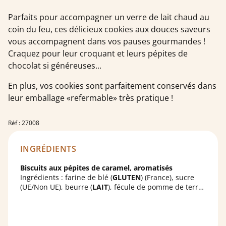
Parfaits pour accompagner un verre de lait chaud au
coin du feu, ces délicieux cookies aux douces saveurs
vous accompagnent dans vos pauses gourmandes !
Craquez pour leur croquant et leurs pépites de
chocolat si généreuses...
En plus, vos cookies sont parfaitement conservés dans
leur emballage «refermable» très pratique !
Réf : 27008
INGRÉDIENTS
Biscuits aux pépites de caramel, aromatisés
Ingrédients : farine de blé (
GLUTEN
) (France), sucre
(UE/Non UE), beurre (
LAIT
), fécule de pomme de terre,
NOIX
, caramel au beurre salé (3,2%),
OEUFS
, arôme
caramel,
LAIT
, poudre à lever : carbonate acide de
sodium ; beurre de cacao, sel, fibres d'avoine
(
GLUTEN
), matière grasse laitière (
LAIT
), arôme,