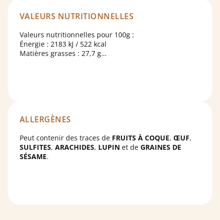
VALEURS NUTRITIONNELLES
Valeurs nutritionnelles pour 100g :
Énergie : 2183 kJ / 522 kcal
Matières grasses : 27,7 g
dont acides gras saturés : 16,0 g
Glucides : 58,9 g
dont sucres : 42,2 g
Protéines : 8,2 g
Sel : 0,294 g
ALLERGÈNES
Peut contenir des traces de
FRUITS À COQUE
,
ŒUF
,
SULFITES
,
ARACHIDES
,
LUPIN
et de
GRAINES DE
SÉSAME
.