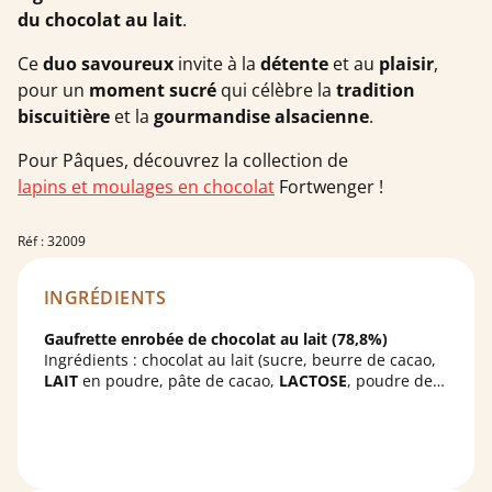
du chocolat au lait
.
Ce
duo savoureux
invite à la
détente
et au
plaisir
,
pour un
moment sucré
qui célèbre la
tradition
biscuitière
et la
gourmandise alsacienne
.
Pour Pâques, découvrez la collection de
lapins et moulages en chocolat
Fortwenger !
Réf : 32009
INGRÉDIENTS
Gaufrette enrobée de chocolat au lait (78,8%)
Ingrédients : chocolat au lait (sucre, beurre de cacao,
LAIT
en poudre, pâte de cacao,
LACTOSE
, poudre de
LAIT
écrémé, émulsifiant : lécithines (
SOJA
) ; arôme
naturel, arôme naturel de vanille), farine de
BLE
, huile
de tournesol, émulsifiants : lécithine de
SOJA
; poudre
à lever : carbonate acide de sodium ; sel. Cacao : 25 %
minimum.