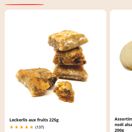
Assortim
Leckerlis aux fruits 225g
noël als
(137)
200g