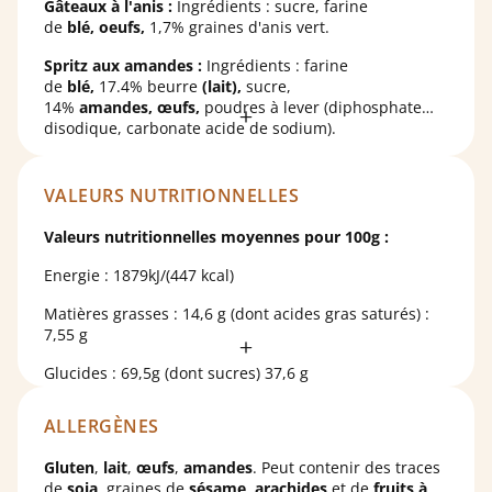
Gâteaux à l'anis :
Ingrédients : sucre, farine
de
blé,
oeufs,
1,7% graines d'anis vert.
Spritz aux amandes :
Ingrédients : farine
de
blé,
17.4% beurre
(lait),
sucre,
14%
amandes,
œufs,
poudres à lever (diphosphate
disodique, carbonate acide de sodium).
Sablés marbrés cacao :
Ingrédients : farine
de
blé,
sucre, 22,4% beurre
(lait),
œufs,
1,7% cacao en
VALEURS NUTRITIONNELLES
poudre, arôme naturel de vanille, poudres à lever
(diphosphate disodique, carbonate acide de sodium).
Valeurs nutritionnelles moyennes pour 100g :
Spritz fourrés framboise :
Ingrédients : farine de
blé
,
Energie : 1879kJ/(447 kcal)
beurre (
lait
), sucre, 9,5% fourrage framboise pépins
(sucre, 3,3% framboises, pommes, gélifiant: pectine;
Matières grasses : 14,6 g (dont acides gras saturés) :
correcteurs d'acidité: E330, E331; arôme,
7,55 g
conservateur: E202),
amandes
, eau, arôme naturel de
Peut contenir des traces de
lupin
,
soja
, graines
vanille, poudres à lever : diphosphate disodique,
Glucides : 69,5g (dont sucres) 37,6 g
de
sésame
,
arachides
et d’autres
fruits à coque
.
carbonate acide de sodium ; sel.
Protéines : 8,1 g
ALLERGÈNES
Sel : 0.117 g
Gluten
,
lait
,
œufs
,
amandes
. Peut contenir des traces
de
soja
, graines de
sésame
,
arachides
et de
fruits à