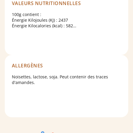
VALEURS NUTRITIONNELLES
100g contient :
Énergie Kilojoules (KJ) : 2437
Énergie Kilocalories (kcal) : 582
Matières grasses : 38g
Dont acides gras saturés : 16g
Glucides : 51g
Dont sucres : 48g
Fibres alimentaires : 2g
Protéines : 8g
Sel : 0.01g
ALLERGÈNES
Noisettes, lactose, soja. Peut contenir des traces
d'amandes.