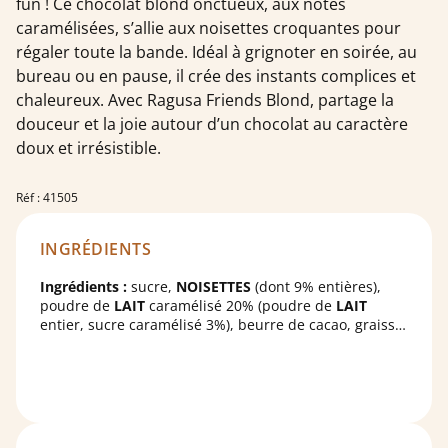
fun ! Ce chocolat blond onctueux, aux notes
caramélisées, s’allie aux noisettes croquantes pour
régaler toute la bande. Idéal à grignoter en soirée, au
bureau ou en pause, il crée des instants complices et
chaleureux. Avec Ragusa Friends Blond, partage la
douceur et la joie autour d’un chocolat au caractère
doux et irrésistible.
Réf : 41505
INGRÉDIENTS
Ingrédients :
sucre,
NOISETTES
(dont 9% entières),
poudre de
LAIT
caramélisé 20% (poudre de
LAIT
entier, sucre caramélisé 3%), beurre de cacao, graisse
de coco, farine de
SOJA
, pâte de cacao, émulsifiant :
lécithine de colza, extrait pur de vanille. Peut contenir
des traces d’
AMANDES
.
Chocolat blanc 27%, fourré praliné 64%.
Chocolat blanc : 23% cacao minimum.