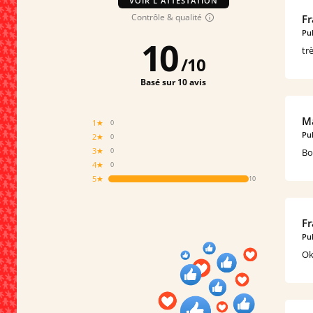
VOIR L'ATTESTATION
Contrôle & qualité
Fr
Pub
10
tr
/
10
Basé sur 10 avis
Ma
1★
0
Pub
2★
0
3★
Bo
0
4★
0
5★
10
Fr
Pub
O