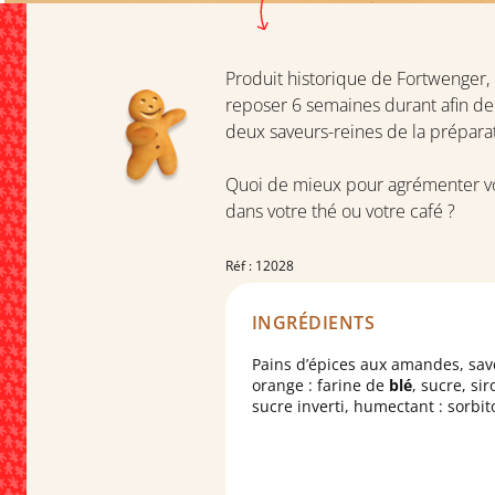
Produit historique de Fortwenger, l
reposer 6 semaines durant afin de 
deux saveurs-reines de la prépara
Quoi de mieux pour agrémenter vos
dans votre thé ou votre café ?
Réf : 12028
INGRÉDIENTS
Pains d’épices aux amandes, sav
orange : farine de
blé
, sucre, si
sucre inverti, humectant : sorbito
amandes
4.8%, blanc d’
œuf
, mie
écorce d’orange 2.5%, sirop de
glucose-fructose, épices, poudre
lever : carbonate acide de sodiu