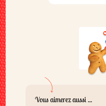
carbonate acide d'ammonium; 
de maïs, arôme naturel. Peut co
des traces de lait, graines de sé
soja, arachides et d'autres fruits
coque.
Vous aimerez aussi ...