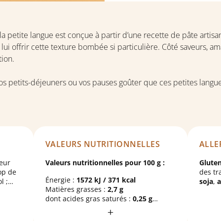
a petite langue est conçue à partir d’une recette de pâte artisan
lui offrir cette texture bombée si particulière. Côté saveurs, a
tion.
 petits-déjeuners ou vos pauses goûter que ces petites langue
VALEURS NUTRITIONNELLES
ALLE
eur
Valeurs nutritionnelles pour 100 g :
Glute
rop de
des tr
Énergie :
1572 kJ / 371 kcal
l ;
soja
,
a
Matières grasses :
2,7 g
l,
coque
dont acides gras saturés :
0,25 g
Glucides :
76,6 g
s à
dont sucres :
28,7 g
m,