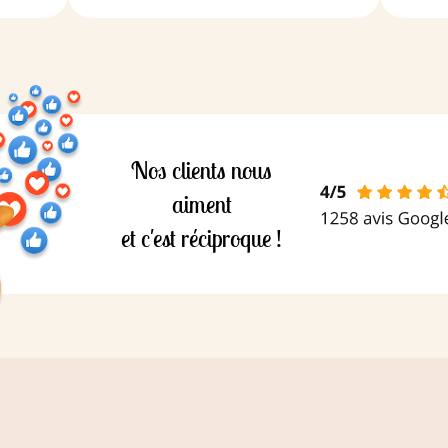
Protéines :
8,8 g
amidon
Sel :
0,205 g
ntenir
same,
 à
Nos clients nous
aiment
et c'est réciproque !