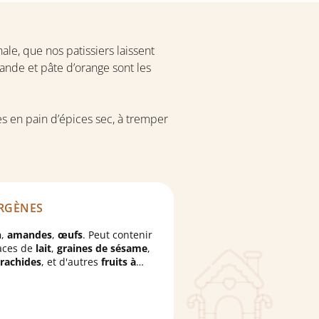
ale, que nos patissiers laissent
mande et pâte d’orange sont les
s en pain d’épices sec, à tremper
RGÈNES
n
,
amandes
,
œufs
. Peut contenir
aces de
lait
,
graines de sésame
,
rachides
, et d'autres
fruits à
s
.