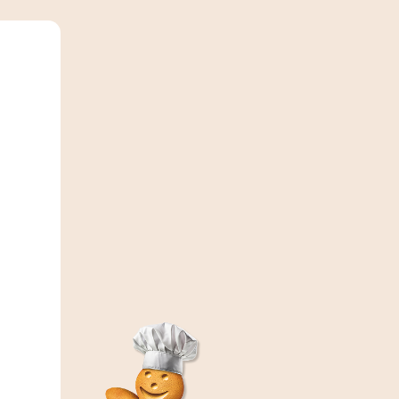
Couque tranchée 500g
(19)
5,90 €