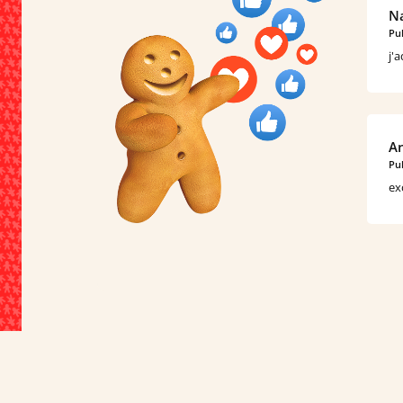
Na
Pub
j'
An
Pub
ex