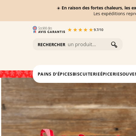
☀️
En raison des fortes chaleurs, les 
Les expéditions repr
9.7
/
10
RECHERCHER
Accueil
Pains d'épices
Petites langues 225g
PAINS D'ÉPICES
BISCUITERIE
ÉPICERIE
SOUVE