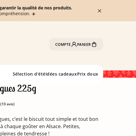
arantir la qualité de nos produits.
compréhension. ☀️
COMPTE
PANIER
Sélection d'été
Idées cadeaux
Prix doux
angues 225g
ues, c’est le biscuit tout simple et tout bon
(10 avis)
à chaque goûter en Alsace. Petites,
pleines de tendresse !