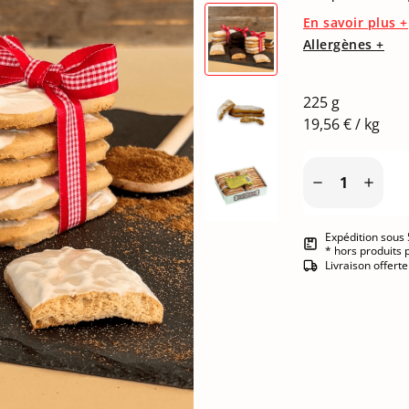
En savoir plus +
Allergènes +
225 g
19,56 € / kg


Expédition sous 
* hors produits 
Livraison offert