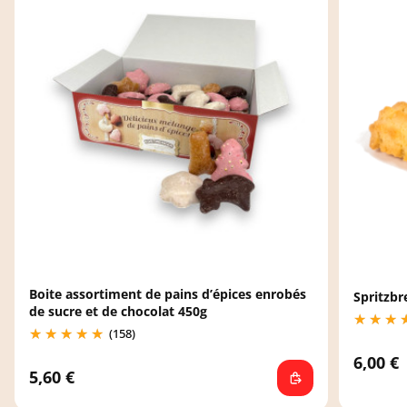
Boite assortiment de pains d’épices enrobés
Spritzbr
de sucre et de chocolat 450g
(158)
6,00 €
5,60 €