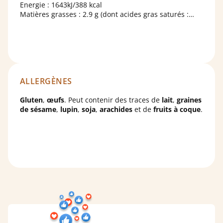
Energie : 1643kJ/388 kcal
Matières grasses : 2.9 g (dont acides gras saturés :
0.84 g)
Glucides : 81.5 g (dont sucres : 46.7 g)
Protéines : 7.9 g
Sel : 0.08 g
ALLERGÈNES
Gluten
,
œufs
. Peut contenir des traces de
lait
,
graines
de sésame
,
lupin
,
soja
,
arachides
et de
fruits à coque
.