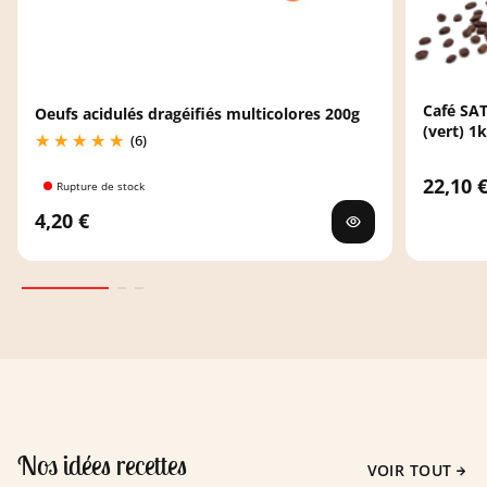
Café SAT
Oeufs acidulés dragéifiés multicolores 200g
(vert) 1
(6)
22,10 
Rupture de stock
4,20 €
Nos idées recettes
VOIR TOUT