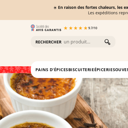
☀️
En raison des fortes chaleurs, les 
Les expéditions repr
9.7
/
10
RECHERCHER
Accueil
Blog
Recettes Desserts alsaciens
Recet
PAINS D'ÉPICES
BISCUITERIE
ÉPICERIE
SOUVE