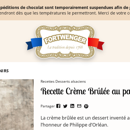
expéditions de chocolat sont temporairement suspendues afin de g
endront dès que les températures le permettront. Merci de votre 
te Crème Brûlée au pain d'épices
NIRS
Recettes Desserts alsaciens
Recette Crème Brûlée au pai
Partager
La crème brûlée est un dessert inventé 
l’honneur de Philippe d’Orléan.