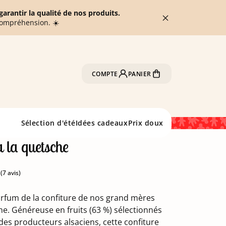
arantir la qualité de nos produits.
compréhension. ☀️
COMPTE
PANIER
Sélection d'été
Idées cadeaux
Prix doux
à la quetsche
arfum de la confiture de nos grand mères
(7 avis)
nne. Généreuse en fruits (63 %) sélectionnés
des producteurs alsaciens, cette confiture