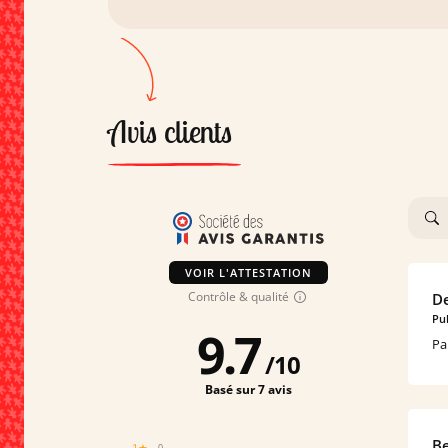
Avis clients
VOIR L'ATTESTATION
Contrôle & qualité
De
Pub
9.7
Pa
/
10
Basé sur 7 avis
Be
1★
0