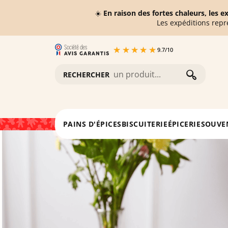
☀️
En raison des fortes chaleurs, les 
Les expéditions repr
9.7
/
10
RECHERCHER
Accueil
L'épicerie
Confiture à la quetsche
PAINS D'ÉPICES
BISCUITERIE
ÉPICERIE
SOUVE