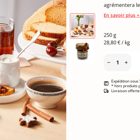
agrémentera les
En savoir plus +
250 g
28,80 € / kg


Expédition sous 
* hors produits 
Livraison offert