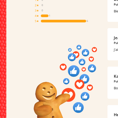
Pub
2★
0
3★
Bi
0
4★
1
5★
6
Je
Pub
j'
Ka
Pub
Bo
He