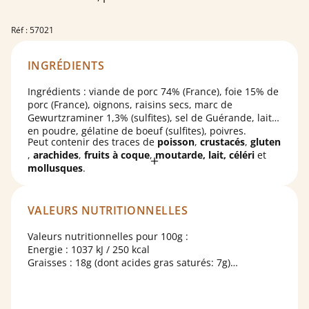
Réf : 57021
INGRÉDIENTS
Ingrédients : viande de porc 74% (France), foie 15% de
porc (France), oignons, raisins secs, marc de
Gewurtzraminer 1,3% (sulfites), sel de Guérande, lait
en poudre, gélatine de boeuf (sulfites), poivres.
Peut contenir des traces de
poisson
,
crustacés
,
gluten
,
arachides
,
fruits à coque
,
moutarde, lait, céléri
et
mollusques
.
VALEURS NUTRITIONNELLES
Valeurs nutritionnelles pour 100g :
Energie : 1037 kJ / 250 kcal
Graisses : 18g (dont acides gras saturés: 7g)
Glucides : 2,9g (dont sucres: 2,4g)
Protéines : 17g
Sel : 2,4g