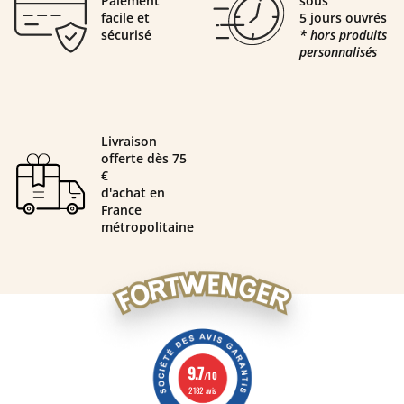
Paiement
sous
facile et
5 jours ouvrés
sécurisé
* hors produits
personnalisés
Livraison
offerte dès 75
€
d'achat en
France
métropolitaine
9.7
/10
2182 avis