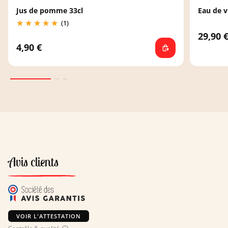
Jus de pomme 33cl
Eau de v
(1)
29,90 
4,90 €
Avis clients
VOIR L'ATTESTATION