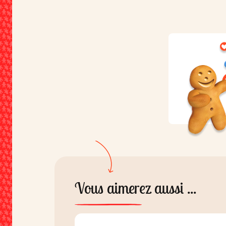
de sodium ; colorants : E102*, E
E131, E133.
Vous aimerez aussi ...