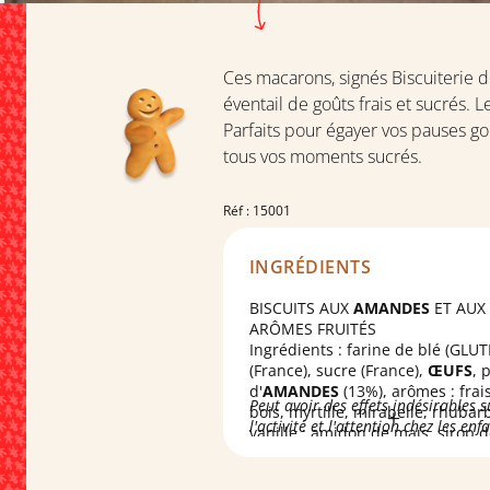
Ces macarons, signés Biscuiterie d
éventail de goûts frais et sucrés.
Parfaits pour égayer vos pauses 
tous vos moments sucrés.
Réf : 15001
INGRÉDIENTS
BISCUITS AUX
AMANDES
ET AUX
ARÔMES FRUITÉS
Ingrédients : farine de blé (GLU
(France), sucre (France),
ŒUFS
, 
d'
AMANDES
(13%), arômes : frai
Peut avoir des effets indésirables s
bois, myrtille, mirabelle, rhubar
l'activité et l'attention chez les enf
vanille ; amidon de maïs, sirop 
sucre inverti cristallisé, poudres
lever : diphosphates, carbonate 