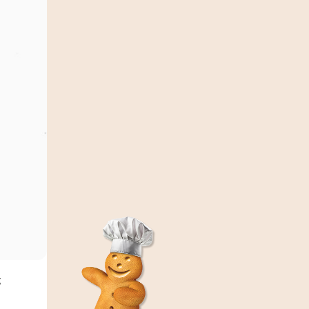
Spritz bredele aux amandes Biscuiterie de l'Oncle
Hansi 200g
(45)
5,20 €
g