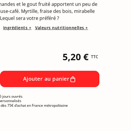
(34 avis)
andes et le gout fruité apportent un peu de
se-café. Myrtille, fraise des bois, mirabelle
Lequel sera votre préféré ?
Ingrédients +
Valeurs nutritionnelles +
5,20 €
TTC
Ajouter au panier
5 jours ouvrés
personnalisés
e dès 75€ d’achat en France métropolitaine