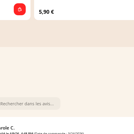
5,90 €
role C.
lié le 4/9/26, 4:48 PM
(Date de commande : 3/24/2026)