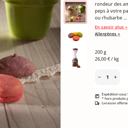
rondeur des am
peps à votre pau
ou rhubarbe … 
En savoir plus +
Allergènes +
200 g
26,00 € / kg


Expédition sous 
* hors produits 
Livraison offert