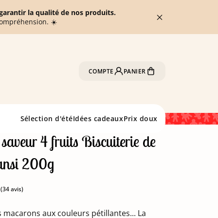
arantir la qualité de nos produits.
compréhension. ☀️
COMPTE
PANIER
Sélection d'été
Idées cadeaux
Prix doux
aveur 4 fruits Biscuiterie de
ansi 200g
ts macarons aux couleurs pétillantes... La