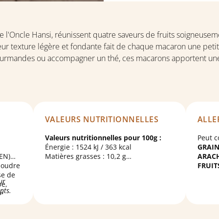
e l'Oncle Hansi, réunissent quatre saveurs de fruits soigneusem
 Leur texture légère et fondante fait de chaque macaron une peti
gourmandes ou accompagner un thé, ces macarons apportent une 
VALEURS NUTRITIONNELLES
ALLE
Valeurs nutritionnelles pour 100g :
Peut c
Énergie : 1524 kJ / 363 kcal
GRAIN
TEN)
Matières grasses : 10,2 g
ARAC
poudre
dont acides gras saturés : 1,7 g
FRUIT
se de
Glucides : 56 g
ur
be,
dont sucres : 33 g
ants.
de
Protéines : 9,7 g
 à
Sel : 0,072 g
acide