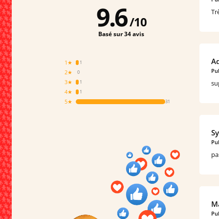
9.6
Tr
/
10
Basé sur 34 avis
Ad
1★
1
Pub
2★
0
3★
su
1
4★
1
5★
31
Sy
Pub
pa
Ma
Pub