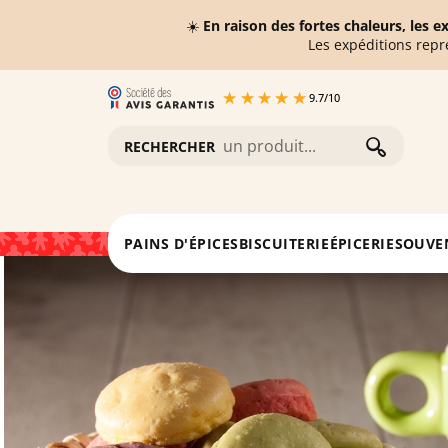
☀️
En raison des fortes chaleurs, les 
Les expéditions repr
9.7
/
10
RECHERCHER
Accueil
Biscuiterie
Macarons saveur 4 fruits Biscui
PAINS D'ÉPICES
BISCUITERIE
ÉPICERIE
SOUVE