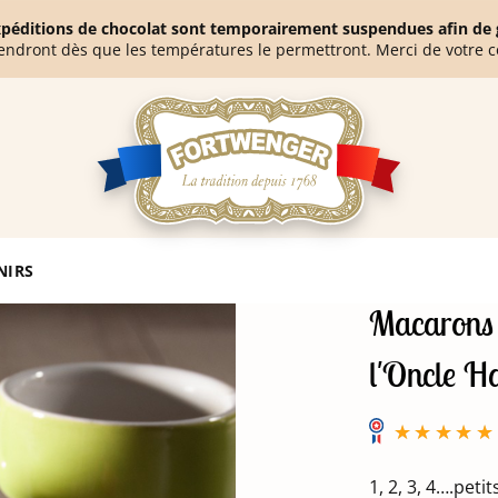
expéditions de chocolat sont temporairement suspendues afin de g
endront dès que les températures le permettront. Merci de votre 
terie de l'Oncle Hansi 200g
NIRS
Macarons s
l'Oncle H
1, 2, 3, 4….peti