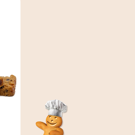
Pain d'épices aux Figues spécial foie gras 300g
(33)
6,90 €