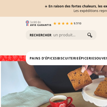
☀️
En raison des fortes chaleurs, les 
Les expéditions repr
9.7
/
10
RECHERCHER
Accueil
Pains d'épices
Pain d'épices à la quetsche 
PAINS D'ÉPICES
BISCUITERIE
ÉPICERIE
SOUVE