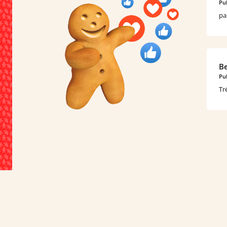
Pub
pa
Be
Pub
Tr