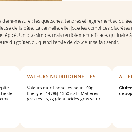
la demi-mesure : les quetsches, tendres et légèrement acidulées
lleuse de la pâte. La cannelle, elle, joue les complices discrète
 épicé. Un duo simple, mais terriblement efficace, qui invite 
’heure du goûter, ou quand l’envie de douceur se fait sentir.
VALEURS NUTRITIONNELLES
ALLE
épite
Valeurs nutritionnelles pour 100g :
Gluten,
che de
Energie : 1478kJ / 350kcal - Matières
de
soj
ctose,
grasses : 5,7g (dont acides gras saturés
tine;
: 0,54g) - Glucides : 70,4g (dont sucres :
ue,
37,2g) - Protéines : 2,9g - Sel : 0,231g
),
; huiles
p