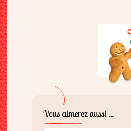
(sucre de canne, eau), arôme qu
2,9%,
lait
, humectant: sorbitol; 
à lever (bicarbonate de sodium,
bicarbonate d'ammonium, phos
monocalcique), cannelle 0,1%.
Vous aimerez aussi ...