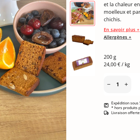
et la chaleur e
moelleux et pa
chichis.
En savoir plus +
Allergènes +
200 g
24,00 € / kg


Expédition sous 
* hors produits 
Livraison offert