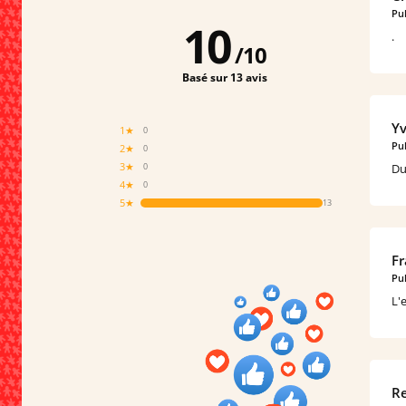
Pub
10
.
/
10
Basé sur 13 avis
Yv
1★
0
Pub
2★
0
3★
Du
0
4★
0
5★
13
Fr
Pub
L'
Re