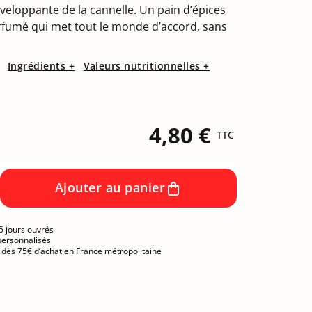
(13 avis)
nveloppante de la cannelle. Un pain d’épices
rfumé qui met tout le monde d’accord, sans
Ingrédients +
Valeurs nutritionnelles +
4,80 €
TTC
Ajouter au panier
5 jours ouvrés
personnalisés
e dès 75€ d’achat en France métropolitaine