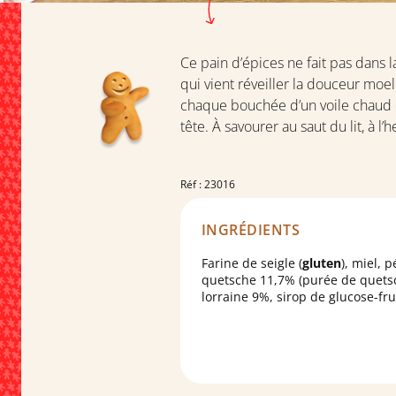
Ce pain d’épices ne fait pas dans 
qui vient réveiller la douceur moe
chaque bouchée d’un voile chaud et
tête. À savourer au saut du lit, à l
Réf : 23016
INGRÉDIENTS
Farine de seigle (
gluten
), miel, p
quetsche 11,7% (purée de quets
lorraine 9%, sirop de glucose-fru
sucre, fibre de
blé
, gélifiant: pec
régulateur d'acidité: acide citriq
arôme naturel, acide ascorbique
sirop de sucre inverti cristallisé 
végétales (colza, tournesol), siro