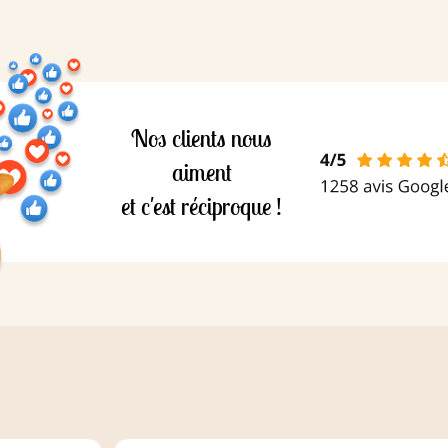
etsche
poudre
phate
Nos clients nous
aiment
et c'est réciproque !