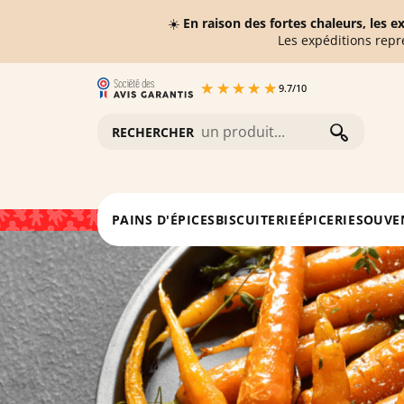
☀️
En raison des fortes chaleurs, les 
Les expéditions repr
9.7
/
10
RECHERCHER
Accueil
Blog
Recettes Plats alsaciens
Recette C
PAINS D'ÉPICES
BISCUITERIE
ÉPICERIE
SOUVE