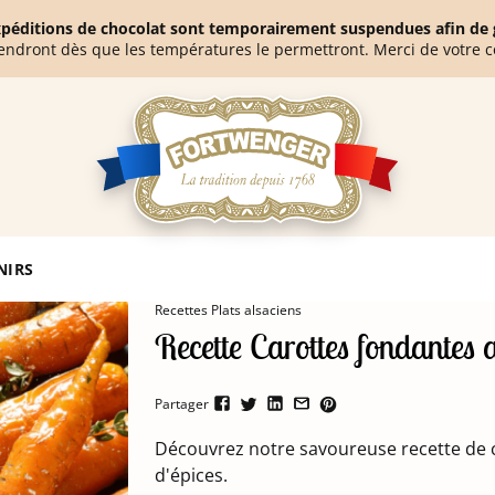
expéditions de chocolat sont temporairement suspendues afin de g
endront dès que les températures le permettront. Merci de votre 
arottes fondantes au miel et au pain d’épices
NIRS
Recettes Plats alsaciens
Recette Carottes fondantes a
Partager
Découvrez notre savoureuse recette de c
d'épices.